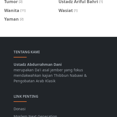
Tumor
Ustadz Ariful Bahri
[2]
[1]
Wanita
Wasiat
[11]
[1]
Yaman
[2]
TENTANG KAMI
Ustadz Abdurrahman Dani
merupakan Da'i asal jember yang fokus
mendakwahkan kajian Thibbun Nabawi &
Pengobatan Arab Klasik
LINK PENTING
Donasi
Moslem Next Generation