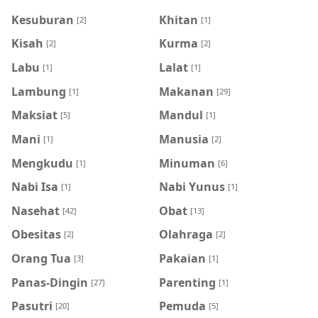
Kesuburan
Khitan
[2]
[1]
Kisah
Kurma
[2]
[2]
Labu
Lalat
[1]
[1]
Lambung
Makanan
[1]
[29]
Maksiat
Mandul
[5]
[1]
Mani
Manusia
[1]
[2]
Mengkudu
Minuman
[1]
[6]
Nabi Isa
Nabi Yunus
[1]
[1]
Nasehat
Obat
[42]
[13]
Obesitas
Olahraga
[2]
[2]
Orang Tua
Pakaian
[3]
[1]
Panas-Dingin
Parenting
[27]
[1]
Pasutri
Pemuda
[20]
[5]