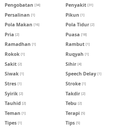
Pengobatan
Penyakit
[34]
[31]
Persalinan
Pikun
[1]
[1]
Pola Makan
Pola Tidur
[16]
[2]
Pria
Puasa
[2]
[18]
Ramadhan
Rambut
[1]
[1]
Rokok
Ruqyah
[1]
[1]
Sakit
Sihir
[2]
[4]
Siwak
Speech Delay
[1]
[1]
Stres
Stroke
[1]
[1]
Syirik
Takdir
[2]
[2]
Tauhid
Tebu
[2]
[2]
Teman
Terapi
[1]
[5]
Tipes
Tips
[1]
[5]