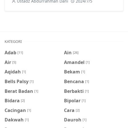
Ustadz Abdurrahman Dani
2024/7/5
KATEGORI
Adab
Ain
[11]
[26]
Air
Amandel
[5]
[1]
Aqidah
Bekam
[1]
[1]
Bells Palsy
Bencana
[1]
[1]
Berat Badan
Berbakti
[1]
[1]
Bidara
Bipolar
[2]
[1]
Cacingan
Cara
[1]
[2]
Dakwah
Dauroh
[1]
[1]