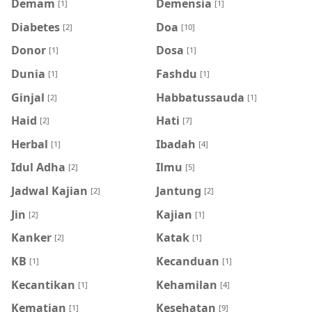
Demam
Demensia
[1]
[1]
Diabetes
Doa
[2]
[10]
Donor
Dosa
[1]
[1]
Dunia
Fashdu
[1]
[1]
Ginjal
Habbatussauda
[2]
[1]
Haid
Hati
[2]
[7]
Herbal
Ibadah
[1]
[4]
Idul Adha
Ilmu
[2]
[5]
Jadwal Kajian
Jantung
[2]
[2]
Jin
Kajian
[2]
[1]
Kanker
Katak
[2]
[1]
KB
Kecanduan
[1]
[1]
Kecantikan
Kehamilan
[1]
[4]
Kematian
Kesehatan
[1]
[9]