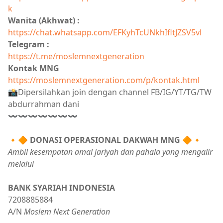
k
Wanita (Akhwat) :
https://chat.whatsapp.com/EFKyhTcUNkhIfltJZSV5vl
Telegram :
https://t.me/moslemnextgeneration
Kontak MNG
https://moslemnextgeneration.com/p/kontak.html
📸Dipersilahkan join dengan channel FB/IG/YT/TG/TW
abdurrahman dani
〰〰〰〰〰〰〰
🔸🔶
DONASI OPERASIONAL DAKWAH MNG
🔶🔸
Ambil kesempatan amal jariyah dan pahala yang mengalir
melalui
BANK SYARIAH INDONESIA
7208885884
A/N
Moslem Next Generation