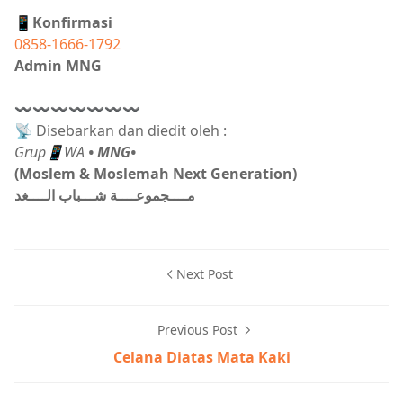
📱Konfirmasi
0858-1666-1792
Admin MNG
〰〰〰〰〰〰〰
📡 Disebarkan dan diedit oleh :
Grup📱WA
• MNG•
(Moslem & Moslemah Next Generation)
مــــجموعــــة شـــباب الــــغد
Next Post
Previous Post
Celana Diatas Mata Kaki