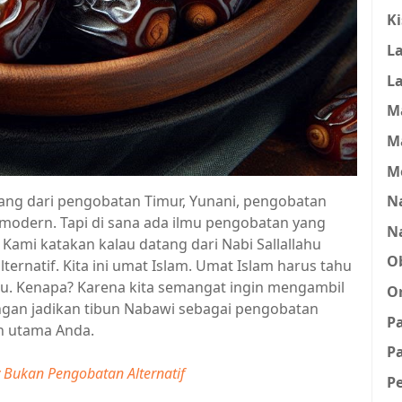
K
L
L
M
M
M
Na
tang dari pengobatan Timur, Yunani, pengobatan
 modern. Tapi di sana ada ilmu pengobatan yang
N
. Kami katakan kalau datang dari Nabi Sallallahu
O
ternatif. Kita ini umat Islam. Umat Islam harus tahu
hu. Kenapa? Karena kita semangat ingin mengambil
O
ngan jadikan tibun Nabawi sebagai pengobatan
P
an utama Anda.
Pa
 Bukan Pengobatan Alternatif
P