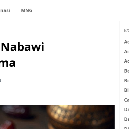
nasi
MNG
KA
A
n Nabawi
Ai
ama
A
Be
B
4
B
C
D
D
D