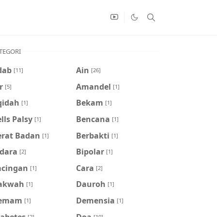
TEGORI
dab
Ain
[11]
[26]
r
Amandel
[5]
[1]
qidah
Bekam
[1]
[1]
lls Palsy
Bencana
[1]
[1]
erat Badan
Berbakti
[1]
[1]
idara
Bipolar
[2]
[1]
acingan
Cara
[1]
[2]
akwah
Dauroh
[1]
[1]
emam
Demensia
[1]
[1]
iabetes
Doa
[2]
[10]