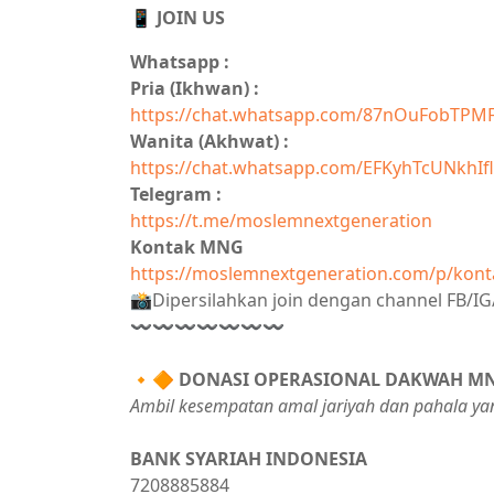
📱 JOIN US
Whatsapp :
Pria (Ikhwan) :
https://chat.whatsapp.com/87nOuFobTPM
Wanita (Akhwat) :
https://chat.whatsapp.com/EFKyhTcUNkhIfl
Telegram :
https://t.me/moslemnextgeneration
Kontak MNG
https://moslemnextgeneration.com/p/kont
📸Dipersilahkan join dengan channel FB/
〰〰〰〰〰〰〰
🔸🔶
DONASI OPERASIONAL DAKWAH M
Ambil kesempatan amal jariyah dan pahala ya
BANK SYARIAH INDONESIA
7208885884