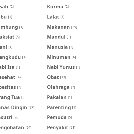
isah
Kurma
[2]
[2]
abu
Lalat
[1]
[1]
ambung
Makanan
[1]
[29]
aksiat
Mandul
[5]
[1]
ani
Manusia
[1]
[2]
engkudu
Minuman
[1]
[6]
bi Isa
Nabi Yunus
[1]
[1]
asehat
Obat
[42]
[13]
besitas
Olahraga
[2]
[2]
rang Tua
Pakaian
[3]
[1]
anas-Dingin
Parenting
[27]
[1]
sutri
Pemuda
[20]
[5]
engobatan
Penyakit
[34]
[31]