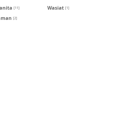
anita
Wasiat
[11]
[1]
aman
[2]