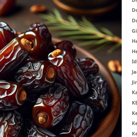
D
D
Gi
H
H
I
Ja
Ji
K
K
K
K
K