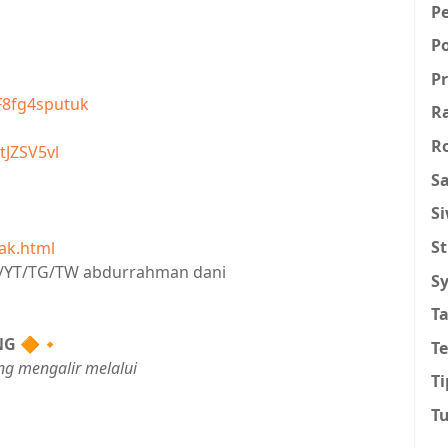
P
P
Pr
F8fg4sputuk
R
R
tJZSV5vl
Sa
S
St
ak.html
IG/YT/TG/TW abdurrahman dani
Sy
T
NG
🔶🔸
T
ng mengalir melalui
Ti
T