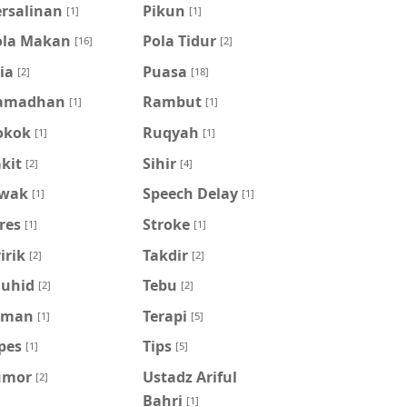
ersalinan
Pikun
[1]
[1]
ola Makan
Pola Tidur
[16]
[2]
ia
Puasa
[2]
[18]
amadhan
Rambut
[1]
[1]
okok
Ruqyah
[1]
[1]
kit
Sihir
[2]
[4]
iwak
Speech Delay
[1]
[1]
res
Stroke
[1]
[1]
irik
Takdir
[2]
[2]
auhid
Tebu
[2]
[2]
eman
Terapi
[1]
[5]
pes
Tips
[1]
[5]
umor
Ustadz Ariful
[2]
Bahri
[1]