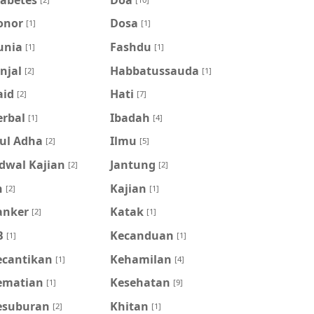
onor
Dosa
[1]
[1]
unia
Fashdu
[1]
[1]
njal
Habbatussauda
[2]
[1]
aid
Hati
[2]
[7]
erbal
Ibadah
[1]
[4]
dul Adha
Ilmu
[2]
[5]
dwal Kajian
Jantung
[2]
[2]
n
Kajian
[2]
[1]
anker
Katak
[2]
[1]
B
Kecanduan
[1]
[1]
ecantikan
Kehamilan
[1]
[4]
ematian
Kesehatan
[1]
[9]
esuburan
Khitan
[2]
[1]