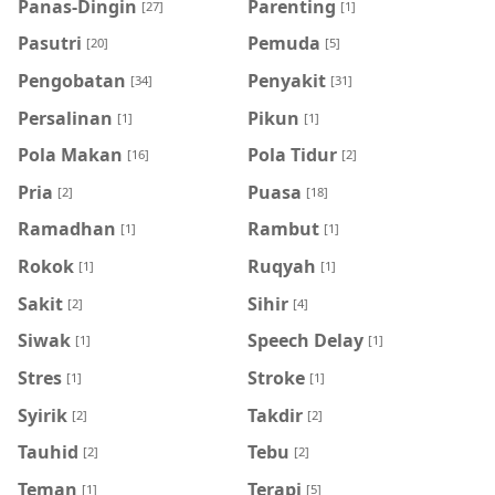
Panas-Dingin
Parenting
[27]
[1]
Pasutri
Pemuda
[20]
[5]
Pengobatan
Penyakit
[34]
[31]
Persalinan
Pikun
[1]
[1]
Pola Makan
Pola Tidur
[16]
[2]
Pria
Puasa
[2]
[18]
Ramadhan
Rambut
[1]
[1]
Rokok
Ruqyah
[1]
[1]
Sakit
Sihir
[2]
[4]
Siwak
Speech Delay
[1]
[1]
Stres
Stroke
[1]
[1]
Syirik
Takdir
[2]
[2]
Tauhid
Tebu
[2]
[2]
Teman
Terapi
[1]
[5]