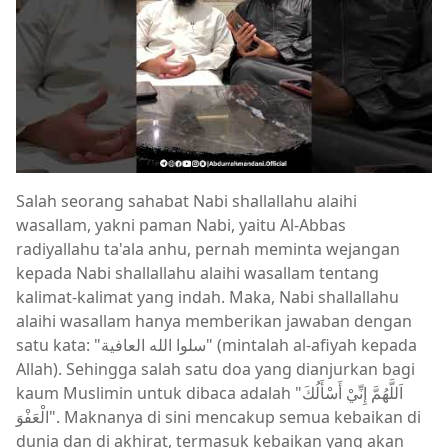
Salah seorang sahabat Nabi shallallahu alaihi
wasallam, yakni paman Nabi, yaitu Al-Abbas
radiyallahu ta'ala anhu, pernah meminta wejangan
kepada Nabi shallallahu alaihi wasallam tentang
kalimat-kalimat yang indah. Maka, Nabi shallallahu
alaihi wasallam hanya memberikan jawaban dengan
satu kata: "‏سلوا الله العافية‏" (mintalah al-afiyah kepada
Allah). Sehingga salah satu doa yang dianjurkan bagi
kaum Muslimin untuk dibaca adalah "اَللَّهُمَّ إِنِّيْ أَسْأَلُكَ
الْعَفْوَ". Maknanya di sini mencakup semua kebaikan di
dunia dan di akhirat, termasuk kebaikan yang akan