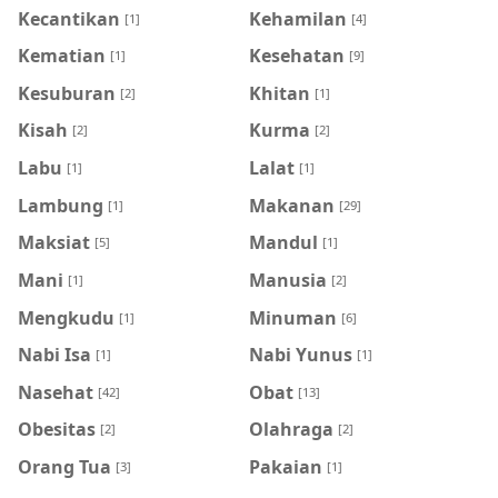
Kecantikan
Kehamilan
[1]
[4]
Kematian
Kesehatan
[1]
[9]
Kesuburan
Khitan
[2]
[1]
Kisah
Kurma
[2]
[2]
Labu
Lalat
[1]
[1]
Lambung
Makanan
[1]
[29]
Maksiat
Mandul
[5]
[1]
Mani
Manusia
[1]
[2]
Mengkudu
Minuman
[1]
[6]
Nabi Isa
Nabi Yunus
[1]
[1]
Nasehat
Obat
[42]
[13]
Obesitas
Olahraga
[2]
[2]
Orang Tua
Pakaian
[3]
[1]