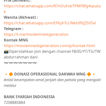
Pria (Ikhwan) :
https://chat.whatsapp.com/87nOuFobTPMF8fg4sputu
k
Wanita (Akhwat) :
https://chat.whatsapp.com/EFKyhTcUNkhIfltJZSV5vl
Telegram :
https://t.me/moslemnextgeneration
Kontak MNG
https://moslemnextgeneration.com/p/kontak.html
📸Dipersilahkan join dengan channel FB/IG/YT/TG/TW
abdurrahman dani
〰〰〰〰〰〰〰
🔸🔶
DONASI OPERASIONAL DAKWAH MNG
🔶🔸
Ambil kesempatan amal jariyah dan pahala yang mengalir
melalui
BANK SYARIAH INDONESIA
7208885884