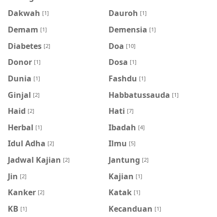
Dakwah
Dauroh
[1]
[1]
Demam
Demensia
[1]
[1]
Diabetes
Doa
[2]
[10]
Donor
Dosa
[1]
[1]
Dunia
Fashdu
[1]
[1]
Ginjal
Habbatussauda
[2]
[1]
Haid
Hati
[2]
[7]
Herbal
Ibadah
[1]
[4]
Idul Adha
Ilmu
[2]
[5]
Jadwal Kajian
Jantung
[2]
[2]
Jin
Kajian
[2]
[1]
Kanker
Katak
[2]
[1]
KB
Kecanduan
[1]
[1]