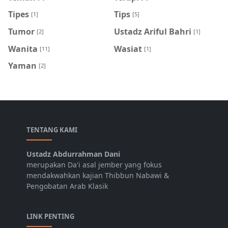
Tipes
Tips
[1]
[5]
Tumor
Ustadz Ariful Bahri
[2]
[1]
Wanita
Wasiat
[11]
[1]
Yaman
[2]
TENTANG KAMI
Ustadz Abdurrahman Dani
merupakan Da'i asal jember yang fokus
mendakwahkan kajian Thibbun Nabawi &
Pengobatan Arab Klasik
LINK PENTING