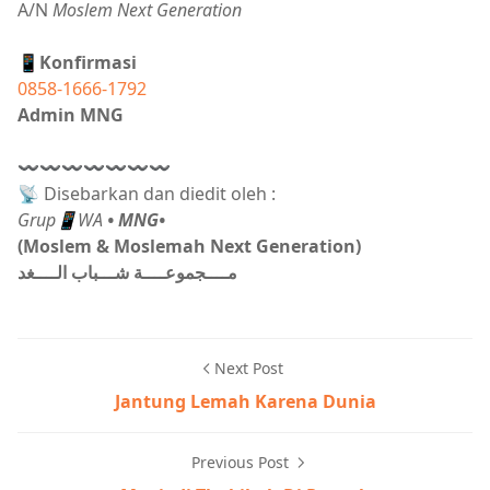
A/N
Moslem Next Generation
📱Konfirmasi
0858-1666-1792
Admin MNG
〰〰〰〰〰〰〰
📡 Disebarkan dan diedit oleh :
Grup📱WA
• MNG•
(Moslem & Moslemah Next Generation)
مــــجموعــــة شـــباب الــــغد
Next Post
Jantung Lemah Karena Dunia
Previous Post