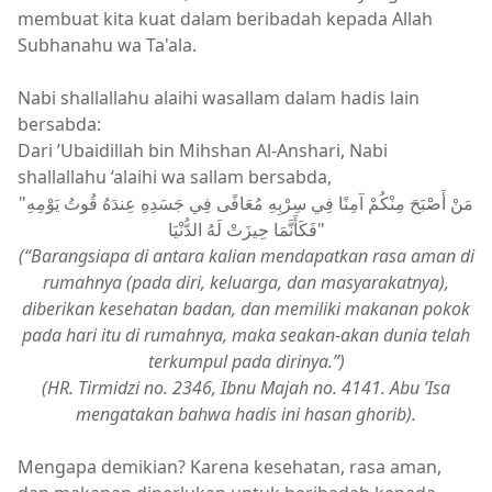
membuat kita kuat dalam beribadah kepada Allah
Subhanahu wa Ta'ala.
Nabi shallallahu alaihi wasallam dalam hadis lain
bersabda:
Dari ’Ubaidillah bin Mihshan Al-Anshari, Nabi
shallallahu ‘alaihi wa sallam bersabda,
"مَنْ أَصْبَحَ مِنْكُمْ آمِنًا فِي سِرْبِهِ مُعَافًى فِي جَسَدِهِ عِندَهُ قُوتُ يَوْمِهِ
فَكَأَنَّمَا حِيزَتْ لَهُ الدُّنْيَا"
(“Barangsiapa di antara kalian mendapatkan rasa aman di
rumahnya (pada diri, keluarga, dan masyarakatnya),
diberikan kesehatan badan, dan memiliki makanan pokok
pada hari itu di rumahnya, maka seakan-akan dunia telah
terkumpul pada dirinya.”)
(HR. Tirmidzi no. 2346, Ibnu Majah no. 4141. Abu ’Isa
mengatakan bahwa hadis ini hasan ghorib).
Mengapa demikian? Karena kesehatan, rasa aman,