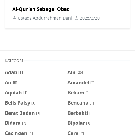
Al-Qur'an Sebagai Obat
Ustadz Abdurrahman Dani
2025/3/20
KATEGORI
Adab
Ain
[11]
[26]
Air
Amandel
[5]
[1]
Aqidah
Bekam
[1]
[1]
Bells Palsy
Bencana
[1]
[1]
Berat Badan
Berbakti
[1]
[1]
Bidara
Bipolar
[2]
[1]
Cacingan
Cara
[1]
[2]