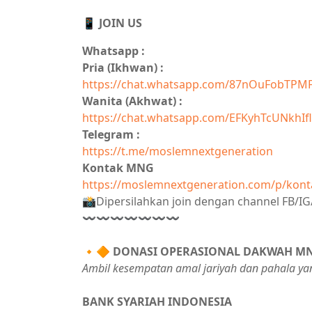
📱 JOIN US
Whatsapp :
Pria (Ikhwan) :
https://chat.whatsapp.com/87nOuFobTPM
Wanita (Akhwat) :
https://chat.whatsapp.com/EFKyhTcUNkhIfl
Telegram :
https://t.me/moslemnextgeneration
Kontak MNG
https://moslemnextgeneration.com/p/kont
📸Dipersilahkan join dengan channel FB/
〰〰〰〰〰〰〰
🔸🔶
DONASI OPERASIONAL DAKWAH M
Ambil kesempatan amal jariyah dan pahala ya
BANK SYARIAH INDONESIA