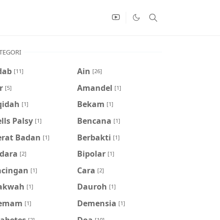
TEGORI
dab
Ain
[11]
[26]
r
Amandel
[5]
[1]
qidah
Bekam
[1]
[1]
lls Palsy
Bencana
[1]
[1]
erat Badan
Berbakti
[1]
[1]
idara
Bipolar
[2]
[1]
acingan
Cara
[1]
[2]
akwah
Dauroh
[1]
[1]
emam
Demensia
[1]
[1]
iabetes
Doa
[2]
[10]