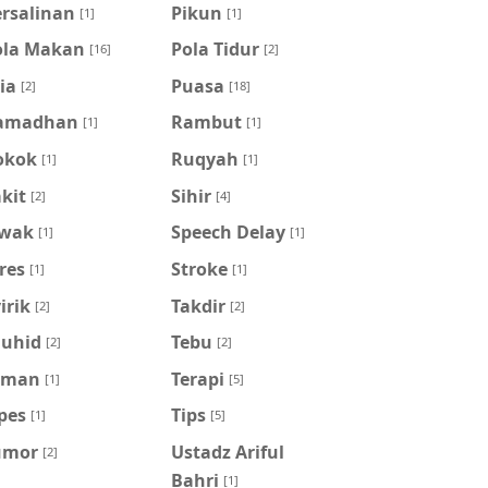
ersalinan
Pikun
[1]
[1]
ola Makan
Pola Tidur
[16]
[2]
ia
Puasa
[2]
[18]
amadhan
Rambut
[1]
[1]
okok
Ruqyah
[1]
[1]
kit
Sihir
[2]
[4]
iwak
Speech Delay
[1]
[1]
res
Stroke
[1]
[1]
irik
Takdir
[2]
[2]
auhid
Tebu
[2]
[2]
eman
Terapi
[1]
[5]
pes
Tips
[1]
[5]
umor
Ustadz Ariful
[2]
Bahri
[1]