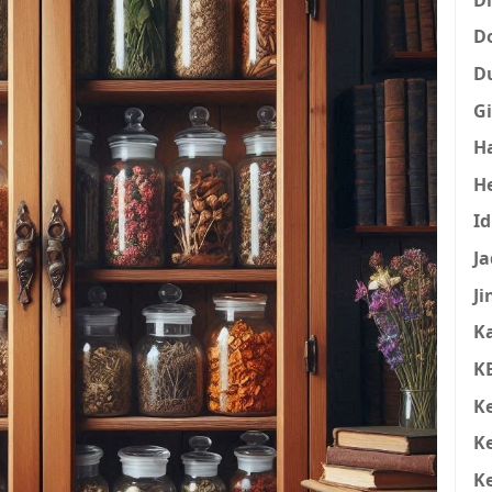
D
D
Gi
H
H
I
Ja
Ji
K
K
K
K
K