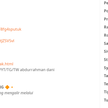
P
P
Pr
R
F8fg4sputuk
R
tJZSV5vl
Sa
S
St
ak.html
Sy
IG/YT/TG/TW abdurrahman dani
T
T
NG
🔶🔸
Ti
ng mengalir melalui
T