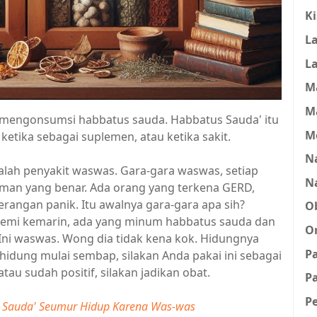
K
L
L
M
M
a mengonsumsi habbatus sauda. Habbatus Sauda' itu
M
ketika sebagai suplemen, atau ketika sakit.
Na
lah penyakit waswas. Gara-gara waswas, setiap
N
an yang benar. Ada orang yang terkena GERD,
erangan panik. Itu awalnya gara-gara apa sih?
O
ndemi kemarin, ada yang minum habbatus sauda dan
O
 Ini waswas. Wong dia tidak kena kok. Hidungnya
P
 hidung mulai sembap, silakan Anda pakai ini sebagai
au sudah positif, silakan jadikan obat.
Pa
P
Sauda' Seumur Hidup Karena Was-was