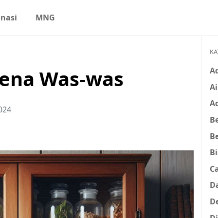
nasi
MNG
KA
A
ena Was-was
Ai
A
024
Be
B
B
C
D
D
D