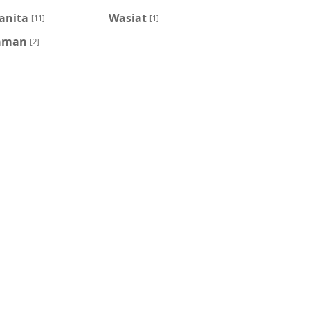
anita
Wasiat
[11]
[1]
aman
[2]