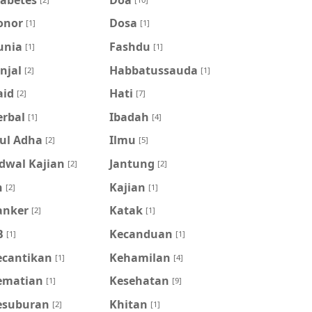
onor
Dosa
[1]
[1]
unia
Fashdu
[1]
[1]
njal
Habbatussauda
[2]
[1]
aid
Hati
[2]
[7]
erbal
Ibadah
[1]
[4]
dul Adha
Ilmu
[2]
[5]
dwal Kajian
Jantung
[2]
[2]
n
Kajian
[2]
[1]
anker
Katak
[2]
[1]
B
Kecanduan
[1]
[1]
ecantikan
Kehamilan
[1]
[4]
ematian
Kesehatan
[1]
[9]
esuburan
Khitan
[2]
[1]