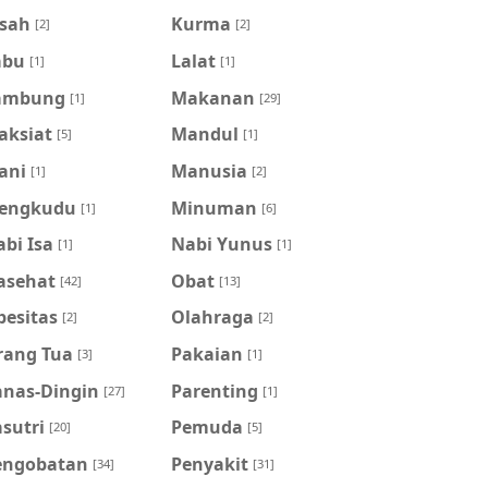
isah
Kurma
[2]
[2]
abu
Lalat
[1]
[1]
ambung
Makanan
[1]
[29]
aksiat
Mandul
[5]
[1]
ani
Manusia
[1]
[2]
engkudu
Minuman
[1]
[6]
bi Isa
Nabi Yunus
[1]
[1]
asehat
Obat
[42]
[13]
besitas
Olahraga
[2]
[2]
rang Tua
Pakaian
[3]
[1]
anas-Dingin
Parenting
[27]
[1]
sutri
Pemuda
[20]
[5]
engobatan
Penyakit
[34]
[31]