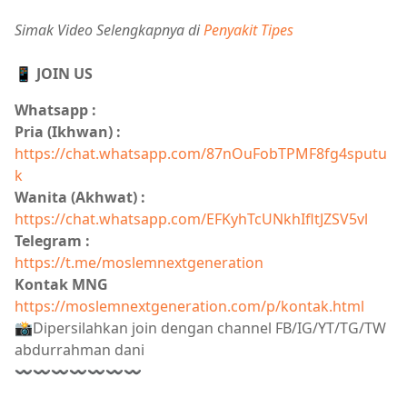
Simak Video Selengkapnya di
Penyakit Tipes
📱 JOIN US
Whatsapp :
Pria (Ikhwan) :
https://chat.whatsapp.com/87nOuFobTPMF8fg4sputu
k
Wanita (Akhwat) :
https://chat.whatsapp.com/EFKyhTcUNkhIfltJZSV5vl
Telegram :
https://t.me/moslemnextgeneration
Kontak MNG
https://moslemnextgeneration.com/p/kontak.html
📸Dipersilahkan join dengan channel FB/IG/YT/TG/TW
abdurrahman dani
〰〰〰〰〰〰〰