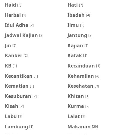
Haid
Hati
[2]
[7]
Herbal
Ibadah
[1]
[4]
Idul Adha
Ilmu
[2]
[5]
Jadwal Kajian
Jantung
[2]
[2]
Jin
Kajian
[2]
[1]
Kanker
Katak
[2]
[1]
KB
Kecanduan
[1]
[1]
Kecantikan
Kehamilan
[1]
[4]
Kematian
Kesehatan
[1]
[9]
Kesuburan
Khitan
[2]
[1]
Kisah
Kurma
[2]
[2]
Labu
Lalat
[1]
[1]
Lambung
Makanan
[1]
[29]