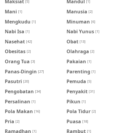
Maksiat
Mandul
[5]
[1]
Mani
Manusia
[1]
[2]
Mengkudu
Minuman
[1]
[6]
Nabi Isa
Nabi Yunus
[1]
[1]
Nasehat
Obat
[42]
[13]
Obesitas
Olahraga
[2]
[2]
Orang Tua
Pakaian
[3]
[1]
Panas-Dingin
Parenting
[27]
[1]
Pasutri
Pemuda
[20]
[5]
Pengobatan
Penyakit
[34]
[31]
Persalinan
Pikun
[1]
[1]
Pola Makan
Pola Tidur
[16]
[2]
Pria
Puasa
[2]
[18]
Ramadhan
Rambut
[1]
[1]