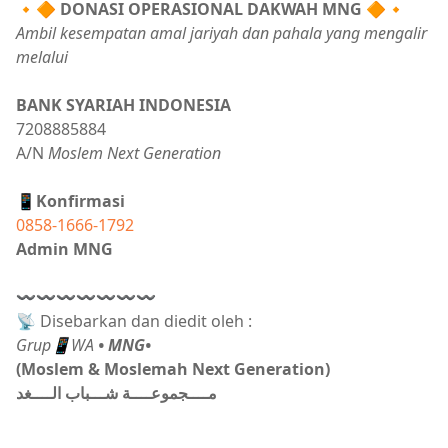
🔸🔶
DONASI OPERASIONAL DAKWAH MNG
🔶🔸
Ambil kesempatan amal jariyah dan pahala yang mengalir
melalui
BANK SYARIAH INDONESIA
7208885884
A/N
Moslem Next Generation
📱Konfirmasi
0858-1666-1792
Admin MNG
〰〰〰〰〰〰〰
📡 Disebarkan dan diedit oleh :
Grup📱WA
• MNG•
(Moslem & Moslemah Next Generation)
مــــجموعــــة شـــباب الــــغد