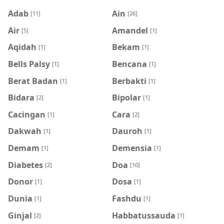
Adab
Ain
[11]
[26]
Air
Amandel
[5]
[1]
Aqidah
Bekam
[1]
[1]
Bells Palsy
Bencana
[1]
[1]
Berat Badan
Berbakti
[1]
[1]
Bidara
Bipolar
[2]
[1]
Cacingan
Cara
[1]
[2]
Dakwah
Dauroh
[1]
[1]
Demam
Demensia
[1]
[1]
Diabetes
Doa
[2]
[10]
Donor
Dosa
[1]
[1]
Dunia
Fashdu
[1]
[1]
Ginjal
Habbatussauda
[2]
[1]