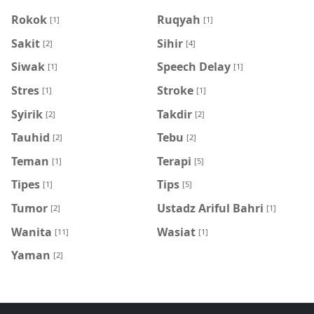
Rokok
Ruqyah
[1]
[1]
Sakit
Sihir
[2]
[4]
Siwak
Speech Delay
[1]
[1]
Stres
Stroke
[1]
[1]
Syirik
Takdir
[2]
[2]
Tauhid
Tebu
[2]
[2]
Teman
Terapi
[1]
[5]
Tipes
Tips
[1]
[5]
Tumor
Ustadz Ariful Bahri
[2]
[1]
Wanita
Wasiat
[11]
[1]
Yaman
[2]