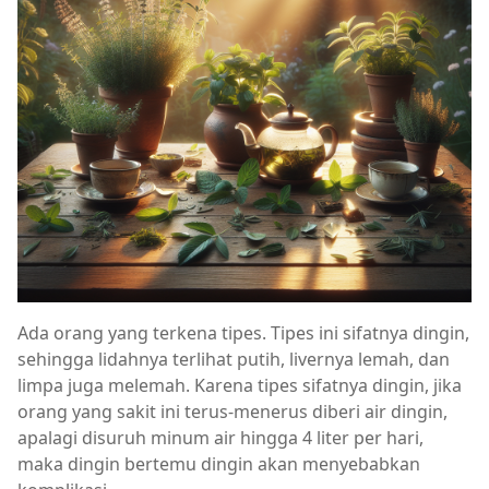
Ada orang yang terkena tipes. Tipes ini sifatnya dingin,
sehingga lidahnya terlihat putih, livernya lemah, dan
limpa juga melemah. Karena tipes sifatnya dingin, jika
orang yang sakit ini terus-menerus diberi air dingin,
apalagi disuruh minum air hingga 4 liter per hari,
maka dingin bertemu dingin akan menyebabkan