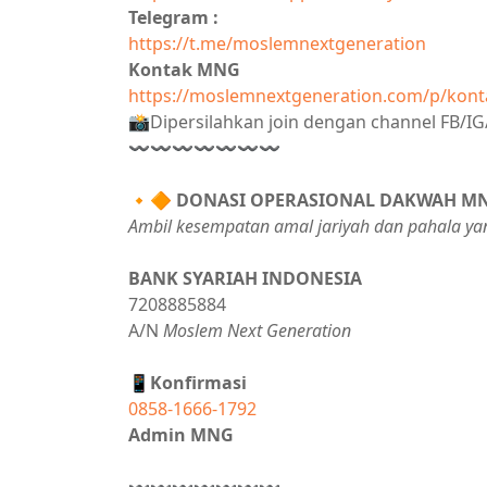
Telegram :
https://t.me/moslemnextgeneration
Kontak MNG
https://moslemnextgeneration.com/p/kont
📸Dipersilahkan join dengan channel FB/
〰〰〰〰〰〰〰
🔸🔶
DONASI OPERASIONAL DAKWAH M
Ambil kesempatan amal jariyah dan pahala ya
BANK SYARIAH INDONESIA
7208885884
A/N
Moslem Next Generation
📱Konfirmasi
0858-1666-1792
Admin MNG