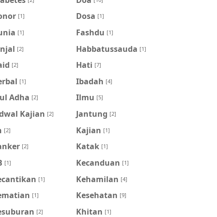
onor
Dosa
[1]
[1]
unia
Fashdu
[1]
[1]
njal
Habbatussauda
[2]
[1]
aid
Hati
[2]
[7]
erbal
Ibadah
[1]
[4]
dul Adha
Ilmu
[2]
[5]
dwal Kajian
Jantung
[2]
[2]
n
Kajian
[2]
[1]
anker
Katak
[2]
[1]
B
Kecanduan
[1]
[1]
ecantikan
Kehamilan
[1]
[4]
ematian
Kesehatan
[1]
[9]
esuburan
Khitan
[2]
[1]