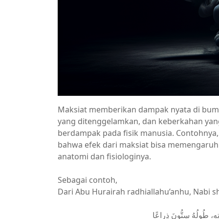
Maksiat memberikan dampak nyata di bumi,
yang ditenggelamkan, dan keberkahan yang 
berdampak pada fisik manusia. Contohnya
bahwa efek dari maksiat bisa memengaruhi 
anatomi dan fisiologinya.
Sebagai contoh,
Dari Abu Hurairah radhiallahu’anhu, Nabi sh
هِ، طُولُهُ سِتُّونَ ذِراعًا