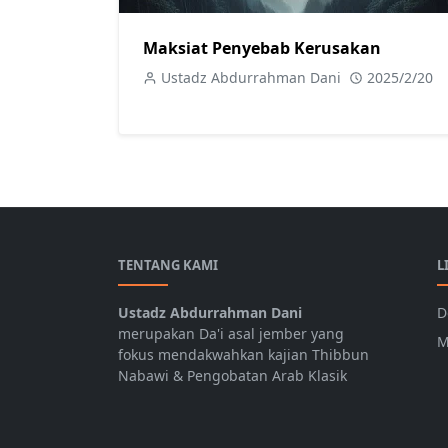
Maksiat Penyebab Kerusakan
Ustadz Abdurrahman Dani
2025/2/20
TENTANG KAMI
L
Ustadz Abdurrahman Dani
D
merupakan Da'i asal jember yang
M
fokus mendakwahkan kajian Thibbun
Nabawi & Pengobatan Arab Klasik