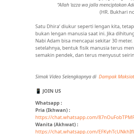
“Allah ‘azza wa jalla menciptakan A
(HR. Bukhari no
Satu Dhira‘ diukur seperti lengan kita, tet
bukan lengan manusia saat ini. Jika dihitu
Nabi Adam bisa mencapai sekitar 30 meter. 
setelahnya, bentuk fisik manusia terus me
semakin pendek, dan terus menyusut seirin
Simak Video Selengkapnya di
Dampak Maksiat 
📱 JOIN US
Whatsapp :
Pria (Ikhwan) :
https://chat.whatsapp.com/87nOuFobTPM
Wanita (Akhwat) :
https://chat.whatsapp.com/EFKyhTcUNkhIfl