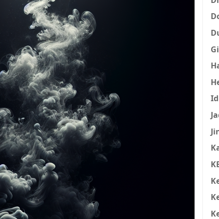
D
D
Gi
H
H
I
Ja
Ji
K
K
K
K
K