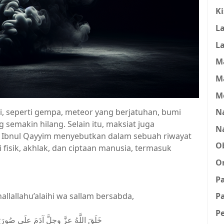
K
L
L
M
M
M
Na
 seperti gempa, meteor yang berjatuhan, bumi
semakin hilang. Selain itu, maksiat juga
N
, Ibnul Qayyim menyebutkan dalam sebuah riwayat
O
fisik, akhlak, dan ciptaan manusia, termasuk
O
P
Pa
allallahu’alaihi wa sallam bersabda,
P
خَلَقَ اللَّهُ عزَّ وجلَّ آدَمَ علَى صُورَتِ