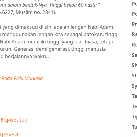
P
dam dalam bentuk-Nya. Tinggi beliau 60 hasta.”
.6227, Muslim no. 2841).
P
Pr
api yang dimaksud di sini adalah lengan Nabi Adam,
ng menggunakan lengan kita sebagai patokan, tinggi
R
Nabi Adam memiliki tinggi yang luar biasa, tetapi
R
nurun. Generasi demi generasi, tinggi manusia
Sa
g berjalannya waktu.
S
St
Pada Fisik Manusia
Sy
T
T
Ti
F8fg4sputuk
T
tJZSV5vl