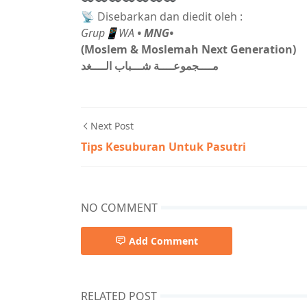
〰〰〰〰〰〰〰
📡 Disebarkan dan diedit oleh :
Grup📱WA
• MNG•
(Moslem & Moslemah Next Generation)
مــــجموعــــة شـــباب الــــغد
Next Post
Tips Kesuburan Untuk Pasutri
NO COMMENT
Add Comment
RELATED POST