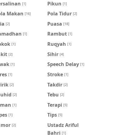
ersalinan
Pikun
[1]
[1]
ola Makan
Pola Tidur
[16]
[2]
ia
Puasa
[2]
[18]
amadhan
Rambut
[1]
[1]
okok
Ruqyah
[1]
[1]
kit
Sihir
[2]
[4]
iwak
Speech Delay
[1]
[1]
res
Stroke
[1]
[1]
irik
Takdir
[2]
[2]
auhid
Tebu
[2]
[2]
eman
Terapi
[1]
[5]
pes
Tips
[1]
[5]
umor
Ustadz Ariful
[2]
Bahri
[1]