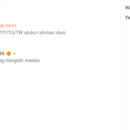
W
Y
ak.html
IG/YT/TG/TW abdurrahman dani
NG
🔶🔸
ng mengalir melalui