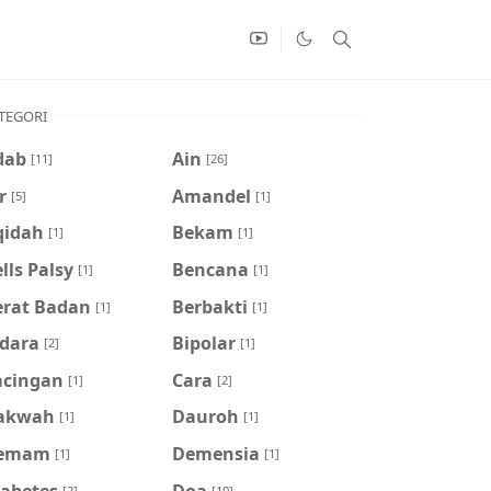
TEGORI
dab
Ain
[11]
[26]
r
Amandel
[5]
[1]
qidah
Bekam
[1]
[1]
lls Palsy
Bencana
[1]
[1]
erat Badan
Berbakti
[1]
[1]
idara
Bipolar
[2]
[1]
acingan
Cara
[1]
[2]
akwah
Dauroh
[1]
[1]
emam
Demensia
[1]
[1]
iabetes
Doa
[2]
[10]