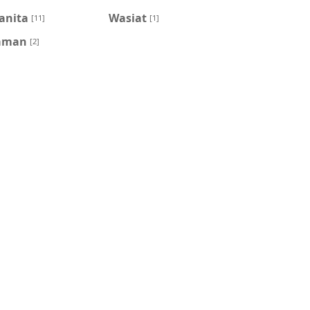
anita
Wasiat
[11]
[1]
aman
[2]