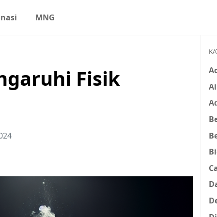
nasi
MNG
KA
A
garuhi Fisik
Ai
A
Be
B
2024
B
C
D
D
D