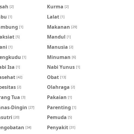
isah
Kurma
[2]
[2]
abu
Lalat
[1]
[1]
ambung
Makanan
[1]
[29]
aksiat
Mandul
[5]
[1]
ani
Manusia
[1]
[2]
engkudu
Minuman
[1]
[6]
bi Isa
Nabi Yunus
[1]
[1]
asehat
Obat
[42]
[13]
besitas
Olahraga
[2]
[2]
rang Tua
Pakaian
[3]
[1]
anas-Dingin
Parenting
[27]
[1]
sutri
Pemuda
[20]
[5]
engobatan
Penyakit
[34]
[31]