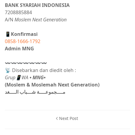
BANK SYARIAH INDONESIA
7208885884
A/N
Moslem Next Generation
📱Konfirmasi
0858-1666-1792
Admin MNG
〰〰〰〰〰〰〰
📡 Disebarkan dan diedit oleh :
Grup📱WA
• MNG•
(Moslem & Moslemah Next Generation)
مــــجموعــــة شـــباب الــــغد
Next Post