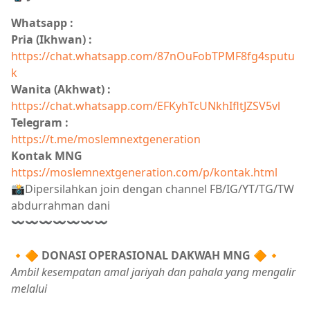
Whatsapp :
Pria (Ikhwan) :
https://chat.whatsapp.com/87nOuFobTPMF8fg4sputu
k
Wanita (Akhwat) :
https://chat.whatsapp.com/EFKyhTcUNkhIfltJZSV5vl
Telegram :
https://t.me/moslemnextgeneration
Kontak MNG
https://moslemnextgeneration.com/p/kontak.html
📸Dipersilahkan join dengan channel FB/IG/YT/TG/TW
abdurrahman dani
〰〰〰〰〰〰〰
🔸🔶
DONASI OPERASIONAL DAKWAH MNG
🔶🔸
Ambil kesempatan amal jariyah dan pahala yang mengalir
melalui