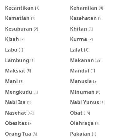
Kecantikan
Kehamilan
[1]
[4]
Kematian
Kesehatan
[1]
[9]
Kesuburan
Khitan
[2]
[1]
Kisah
Kurma
[2]
[2]
Labu
Lalat
[1]
[1]
Lambung
Makanan
[1]
[29]
Maksiat
Mandul
[5]
[1]
Mani
Manusia
[1]
[2]
Mengkudu
Minuman
[1]
[6]
Nabi Isa
Nabi Yunus
[1]
[1]
Nasehat
Obat
[42]
[13]
Obesitas
Olahraga
[2]
[2]
Orang Tua
Pakaian
[3]
[1]