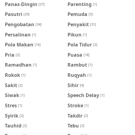
Panas-Dingin
Parenting
[27]
[1]
Pasutri
Pemuda
[20]
[5]
Pengobatan
Penyakit
[34]
[31]
Persalinan
Pikun
[1]
[1]
Pola Makan
Pola Tidur
[16]
[2]
Pria
Puasa
[2]
[18]
Ramadhan
Rambut
[1]
[1]
Rokok
Ruqyah
[1]
[1]
Sakit
Sihir
[2]
[4]
Siwak
Speech Delay
[1]
[1]
Stres
Stroke
[1]
[1]
Syirik
Takdir
[2]
[2]
Tauhid
Tebu
[2]
[2]