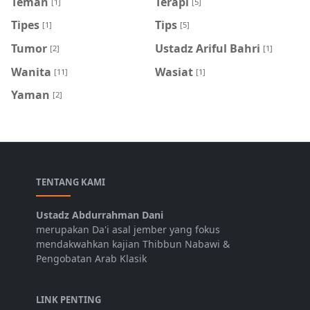
Teman
Terapi
[1]
[5]
Tipes
Tips
[1]
[5]
Tumor
Ustadz Ariful Bahri
[2]
[1]
Wanita
Wasiat
[11]
[1]
Yaman
[2]
TENTANG KAMI
Ustadz Abdurrahman Dani
merupakan Da'i asal jember yang fokus
mendakwahkan kajian Thibbun Nabawi &
Pengobatan Arab Klasik
LINK PENTING