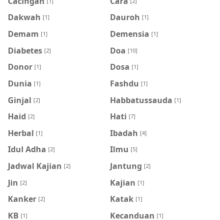
Cacingan
Cara
[1]
[2]
Dakwah
Dauroh
[1]
[1]
Demam
Demensia
[1]
[1]
Diabetes
Doa
[2]
[10]
Donor
Dosa
[1]
[1]
Dunia
Fashdu
[1]
[1]
Ginjal
Habbatussauda
[2]
[1]
Haid
Hati
[2]
[7]
Herbal
Ibadah
[1]
[4]
Idul Adha
Ilmu
[2]
[5]
Jadwal Kajian
Jantung
[2]
[2]
Jin
Kajian
[2]
[1]
Kanker
Katak
[2]
[1]
KB
Kecanduan
[1]
[1]