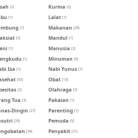
isah
Kurma
[2]
[2]
abu
Lalat
[1]
[1]
ambung
Makanan
[1]
[29]
aksiat
Mandul
[5]
[1]
ani
Manusia
[1]
[2]
engkudu
Minuman
[1]
[6]
bi Isa
Nabi Yunus
[1]
[1]
asehat
Obat
[42]
[13]
besitas
Olahraga
[2]
[2]
rang Tua
Pakaian
[3]
[1]
anas-Dingin
Parenting
[27]
[1]
sutri
Pemuda
[20]
[5]
engobatan
Penyakit
[34]
[31]