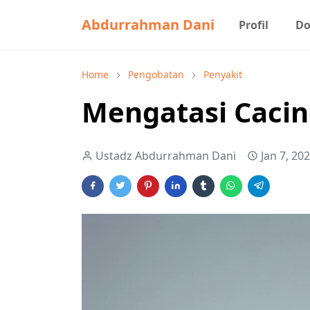
Abdurrahman Dani
Profil
Do
Home
Pengobatan
Penyakit
Mengatasi Caci
Ustadz Abdurrahman Dani
Jan 7, 20