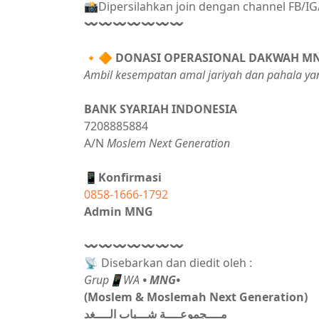
📸Dipersilahkan join dengan channel FB/
〰〰〰〰〰〰〰
🔸🔶
DONASI OPERASIONAL DAKWAH M
Ambil kesempatan amal jariyah dan pahala ya
BANK SYARIAH INDONESIA
7208885884
A/N
Moslem Next Generation
📱Konfirmasi
0858-1666-1792
Admin MNG
〰〰〰〰〰〰〰
📡 Disebarkan dan diedit oleh :
Grup📱WA
• MNG•
(Moslem & Moslemah Next Generation)
مــــجموعــــة شـــباب الــــغد