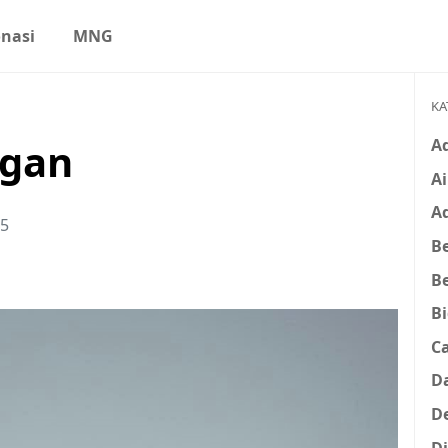
nasi
MNG
KA
A
ngan
Ai
A
25
Be
B
B
C
D
D
D