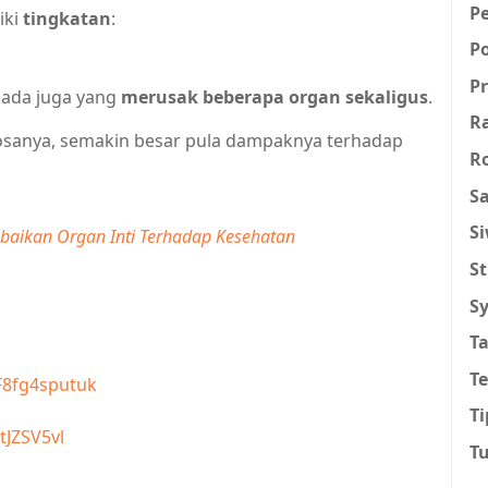
P
iki
tingkatan
:
P
Pr
, ada juga yang
merusak beberapa organ sekaligus
.
R
osanya, semakin besar pula dampaknya terhadap
R
Sa
S
ebaikan Organ Inti Terhadap Kesehatan
St
Sy
T
T
F8fg4sputuk
Ti
tJZSV5vl
T