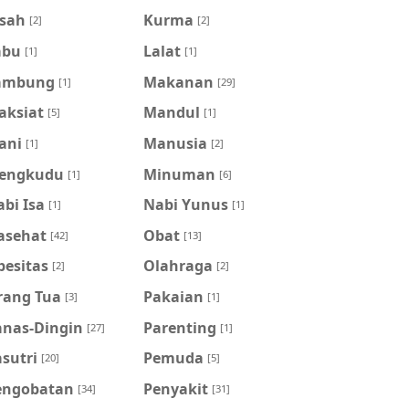
isah
Kurma
[2]
[2]
abu
Lalat
[1]
[1]
ambung
Makanan
[1]
[29]
aksiat
Mandul
[5]
[1]
ani
Manusia
[1]
[2]
engkudu
Minuman
[1]
[6]
bi Isa
Nabi Yunus
[1]
[1]
asehat
Obat
[42]
[13]
besitas
Olahraga
[2]
[2]
rang Tua
Pakaian
[3]
[1]
anas-Dingin
Parenting
[27]
[1]
sutri
Pemuda
[20]
[5]
engobatan
Penyakit
[34]
[31]