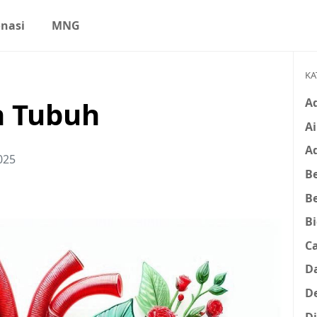
nasi
MNG
KA
A
 Tubuh
Ai
A
025
Be
B
B
C
D
D
D