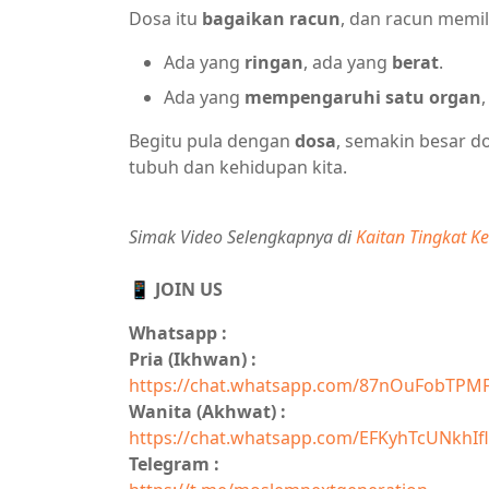
Dosa itu
bagaikan racun
, dan racun memil
Ada yang
ringan
, ada yang
berat
.
Ada yang
mempengaruhi satu organ
Begitu pula dengan
dosa
, semakin besar d
tubuh dan kehidupan kita.
Simak Video Selengkapnya di
Kaitan Tingkat K
📱 JOIN US
Whatsapp :
Pria (Ikhwan) :
https://chat.whatsapp.com/87nOuFobTPM
Wanita (Akhwat) :
https://chat.whatsapp.com/EFKyhTcUNkhIfl
Telegram :