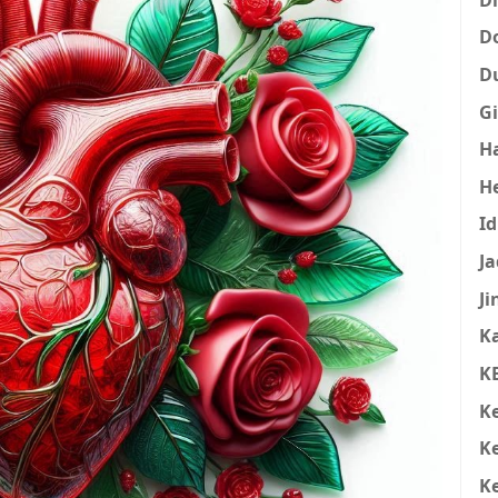
D
D
Gi
H
H
I
Ja
Ji
K
K
K
K
K