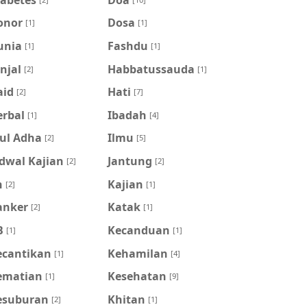
onor
Dosa
[1]
[1]
unia
Fashdu
[1]
[1]
njal
Habbatussauda
[2]
[1]
aid
Hati
[2]
[7]
erbal
Ibadah
[1]
[4]
dul Adha
Ilmu
[2]
[5]
dwal Kajian
Jantung
[2]
[2]
n
Kajian
[2]
[1]
anker
Katak
[2]
[1]
B
Kecanduan
[1]
[1]
ecantikan
Kehamilan
[1]
[4]
ematian
Kesehatan
[1]
[9]
esuburan
Khitan
[2]
[1]