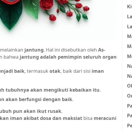
K
L
L
M
M
, melainkan
jantung
. Hal ini disebutkan oleh
As-
M
an bahwa
jantung adalah pemimpin seluruh organ
Na
njadi baik
, termasuk
otak
, baik dari sisi
iman
N
O
uh tubuhnya akan mengikuti kebaikan itu
.
O
n akan berfungsi dengan baik
.
P
tubuh pun akan ikut rusak
.
Pa
kan iman akibat dosa dan maksiat
bisa
meracuni
P