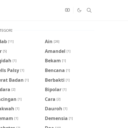
TEGORI
dab
Ain
[11]
[26]
r
Amandel
[5]
[1]
qidah
Bekam
[1]
[1]
lls Palsy
Bencana
[1]
[1]
erat Badan
Berbakti
[1]
[1]
idara
Bipolar
[2]
[1]
acingan
Cara
[1]
[2]
akwah
Dauroh
[1]
[1]
emam
Demensia
[1]
[1]
iabetes
Doa
[2]
[10]