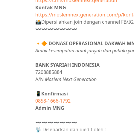
https://t.me/moslemnextgeneration
Kontak MNG
https://moslemnextgeneration.com/p/kont
📸Dipersilahkan join dengan channel FB/
〰〰〰〰〰〰〰
🔸🔶
DONASI OPERASIONAL DAKWAH M
Ambil kesempatan amal jariyah dan pahala ya
BANK SYARIAH INDONESIA
7208885884
A/N
Moslem Next Generation
📱Konfirmasi
0858-1666-1792
Admin MNG
〰〰〰〰〰〰〰
📡 Disebarkan dan diedit oleh :