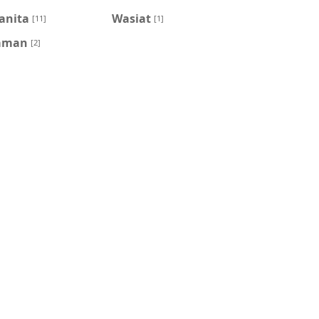
anita
Wasiat
[11]
[1]
aman
[2]