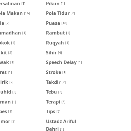
ersalinan
Pikun
[1]
[1]
ola Makan
Pola Tidur
[16]
[2]
ia
Puasa
[2]
[18]
amadhan
Rambut
[1]
[1]
okok
Ruqyah
[1]
[1]
kit
Sihir
[2]
[4]
iwak
Speech Delay
[1]
[1]
res
Stroke
[1]
[1]
irik
Takdir
[2]
[2]
auhid
Tebu
[2]
[2]
eman
Terapi
[1]
[5]
pes
Tips
[1]
[5]
umor
Ustadz Ariful
[2]
Bahri
[1]