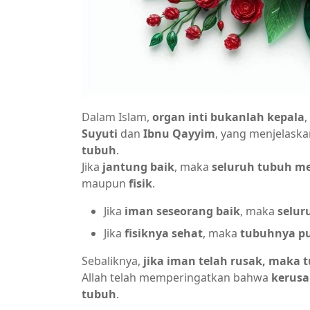
Dalam Islam,
organ inti bukanlah kepala
Suyuti
dan
Ibnu Qayyim
, yang menjelask
tubuh
.
Jika
jantung baik
, maka
seluruh tubuh me
maupun
fisik
.
Jika
iman seseorang baik
, maka
selur
Jika
fisiknya sehat
, maka
tubuhnya pu
Sebaliknya,
jika iman telah rusak, maka 
Allah telah memperingatkan bahwa
kerusa
tubuh
.