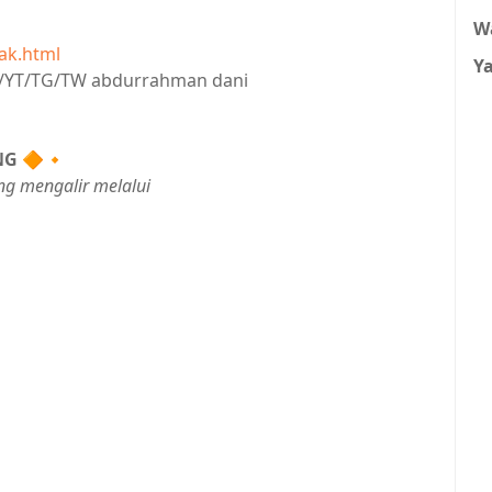
W
ak.html
Y
IG/YT/TG/TW abdurrahman dani
NG
🔶🔸
ng mengalir melalui