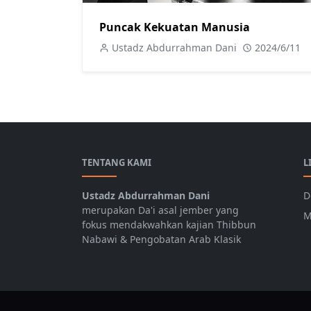
Puncak Kekuatan Manusia
Ustadz Abdurrahman Dani
2024/6/11
TENTANG KAMI
L
Ustadz Abdurrahman Dani
D
merupakan Da'i asal jember yang
M
fokus mendakwahkan kajian Thibbun
Nabawi & Pengobatan Arab Klasik