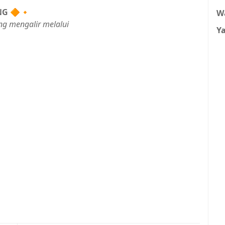
NG
🔶🔸
W
ng mengalir melalui
Y