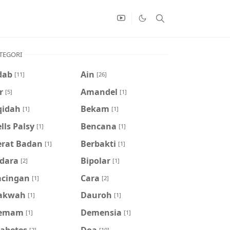
TEGORI
dab
Ain
[11]
[26]
r
Amandel
[5]
[1]
qidah
Bekam
[1]
[1]
lls Palsy
Bencana
[1]
[1]
erat Badan
Berbakti
[1]
[1]
idara
Bipolar
[2]
[1]
acingan
Cara
[1]
[2]
akwah
Dauroh
[1]
[1]
emam
Demensia
[1]
[1]
iabetes
Doa
[2]
[10]