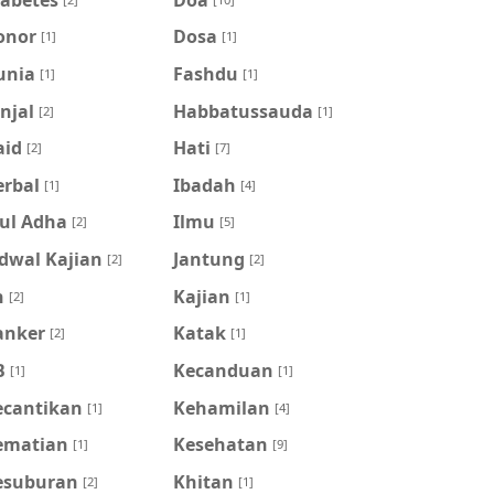
onor
Dosa
[1]
[1]
unia
Fashdu
[1]
[1]
njal
Habbatussauda
[2]
[1]
aid
Hati
[2]
[7]
erbal
Ibadah
[1]
[4]
dul Adha
Ilmu
[2]
[5]
dwal Kajian
Jantung
[2]
[2]
n
Kajian
[2]
[1]
anker
Katak
[2]
[1]
B
Kecanduan
[1]
[1]
ecantikan
Kehamilan
[1]
[4]
ematian
Kesehatan
[1]
[9]
esuburan
Khitan
[2]
[1]