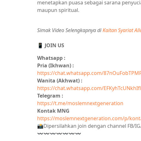
menetapkan puasa sebagai sarana penyucian
maupun spiritual.
Simak Video Selengkapnya di
Kaitan Syariat A
📱 JOIN US
Whatsapp :
Pria (Ikhwan) :
https://chat.whatsapp.com/87nOuFobTPM
Wanita (Akhwat) :
https://chat.whatsapp.com/EFKyhTcUNkhIfl
Telegram :
https://t.me/moslemnextgeneration
Kontak MNG
https://moslemnextgeneration.com/p/kont
📸Dipersilahkan join dengan channel FB/
〰〰〰〰〰〰〰