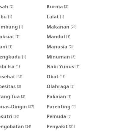
isah
Kurma
[2]
[2]
abu
Lalat
[1]
[1]
ambung
Makanan
[1]
[29]
aksiat
Mandul
[5]
[1]
ani
Manusia
[1]
[2]
engkudu
Minuman
[1]
[6]
bi Isa
Nabi Yunus
[1]
[1]
asehat
Obat
[42]
[13]
besitas
Olahraga
[2]
[2]
rang Tua
Pakaian
[3]
[1]
anas-Dingin
Parenting
[27]
[1]
sutri
Pemuda
[20]
[5]
engobatan
Penyakit
[34]
[31]