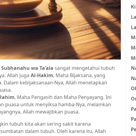
K
L
L
M
M
M
Na
h
Subhanahu wa Ta'ala
sangat mengetahui tubuh
a. Allah juga
Al-Hakim
, Maha Bijaksana, yang
N
. Dalam kebijaksanaan-Nya, Allah menetapkan
O
uasa.
-Rahim
, Maha Pengasih dan Maha Penyayang. Ini
O
an puasa untuk menyiksa hamba-Nya, melainkan
P
ayangnya, Allah mewajibkan puasa.
Pa
kin tubuh kita akan sering sakit karena
P
umbatan dalam tubuh. Oleh karena itu, Allah