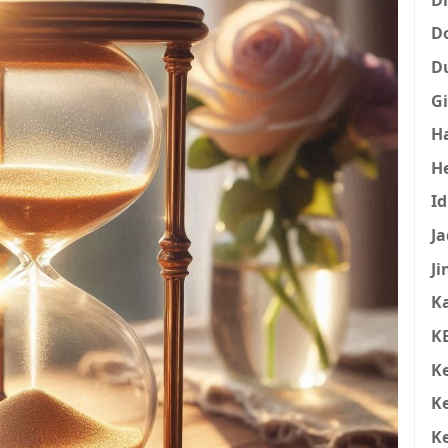
D
D
Gi
H
H
I
Ja
Ji
K
K
K
K
K