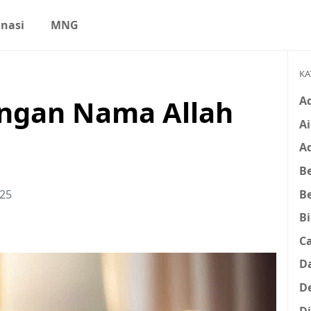
nasi
MNG
KA
A
engan Nama Allah
Ai
A
Be
B
025
B
C
D
D
D