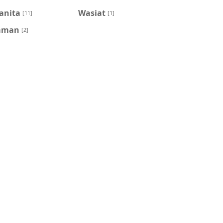
anita
Wasiat
[11]
[1]
aman
[2]