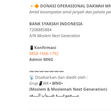
🔸🔶
DONASI OPERASIONAL DAKWAH M
Ambil kesempatan amal jariyah dan pahala ya
BANK SYARIAH INDONESIA
7208885884
A/N
Moslem Next Generation
📱Konfirmasi
0858-1666-1792
Admin MNG
〰〰〰〰〰〰〰
📡 Disebarkan dan diedit oleh :
Grup📱WA
• MNG•
(Moslem & Moslemah Next Generation)
مــــجموعــــة شـــباب الــــغد