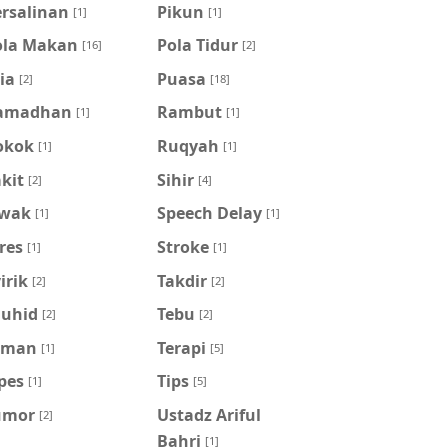
ersalinan
Pikun
[1]
[1]
ola Makan
Pola Tidur
[16]
[2]
ia
Puasa
[2]
[18]
amadhan
Rambut
[1]
[1]
okok
Ruqyah
[1]
[1]
kit
Sihir
[2]
[4]
iwak
Speech Delay
[1]
[1]
res
Stroke
[1]
[1]
irik
Takdir
[2]
[2]
auhid
Tebu
[2]
[2]
eman
Terapi
[1]
[5]
pes
Tips
[1]
[5]
umor
Ustadz Ariful
[2]
Bahri
[1]