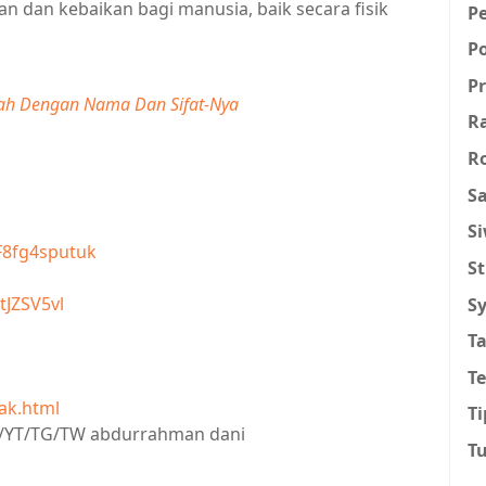
 dan kebaikan bagi manusia, baik secara fisik
P
P
Pr
llah Dengan Nama Dan Sifat-Nya
R
R
Sa
S
F8fg4sputuk
St
tJZSV5vl
Sy
T
T
ak.html
Ti
IG/YT/TG/TW abdurrahman dani
T