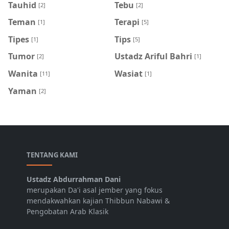
Tauhid
Tebu
[2]
[2]
Teman
Terapi
[1]
[5]
Tipes
Tips
[1]
[5]
Tumor
Ustadz Ariful Bahri
[2]
[1]
Wanita
Wasiat
[11]
[1]
Yaman
[2]
TENTANG KAMI
Ustadz Abdurrahman Dani
merupakan Da'i asal jember yang fokus
mendakwahkan kajian Thibbun Nabawi &
Pengobatan Arab Klasik