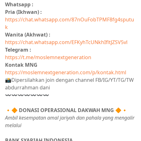
Whatsapp :
Pria (Ikhwan) :
https://chat.whatsapp.com/87nOuFobTPMF8fg4sputu
k
Wanita (Akhwat) :
https://chat.whatsapp.com/EFKyhTcUNkhIfltJZSV5vl
Telegram :
https://t.me/moslemnextgeneration
Kontak MNG
https://moslemnextgeneration.com/p/kontak.html
📸Dipersilahkan join dengan channel FB/IG/YT/TG/TW
abdurrahman dani
〰〰〰〰〰〰〰
🔸🔶
DONASI OPERASIONAL DAKWAH MNG
🔶🔸
Ambil kesempatan amal jariyah dan pahala yang mengalir
melalui
BANK SYARIAH INDONESIA