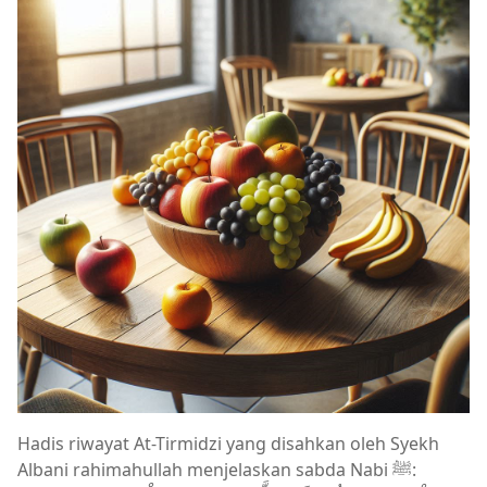
Hadis riwayat At-Tirmidzi yang disahkan oleh Syekh
Albani rahimahullah menjelaskan sabda Nabi ﷺ: