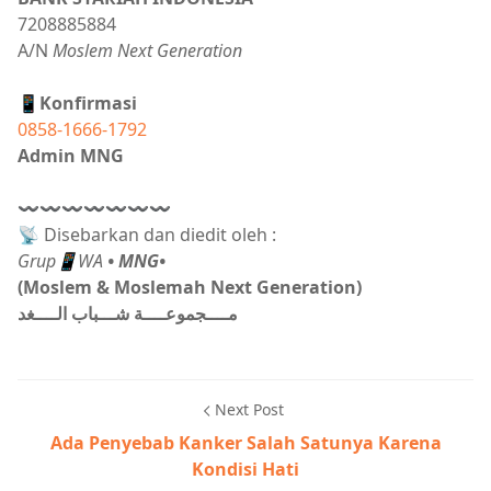
7208885884
A/N
Moslem Next Generation
📱Konfirmasi
0858-1666-1792
Admin MNG
〰〰〰〰〰〰〰
📡 Disebarkan dan diedit oleh :
Grup📱WA
• MNG•
(Moslem & Moslemah Next Generation)
مــــجموعــــة شـــباب الــــغد
Next Post
Ada Penyebab Kanker Salah Satunya Karena
Kondisi Hati