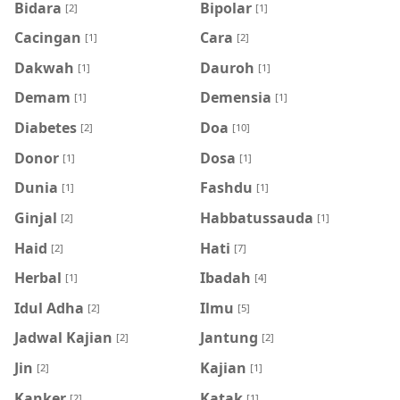
Bidara
Bipolar
[2]
[1]
Cacingan
Cara
[1]
[2]
Dakwah
Dauroh
[1]
[1]
Demam
Demensia
[1]
[1]
Diabetes
Doa
[2]
[10]
Donor
Dosa
[1]
[1]
Dunia
Fashdu
[1]
[1]
Ginjal
Habbatussauda
[2]
[1]
Haid
Hati
[2]
[7]
Herbal
Ibadah
[1]
[4]
Idul Adha
Ilmu
[2]
[5]
Jadwal Kajian
Jantung
[2]
[2]
Jin
Kajian
[2]
[1]
Kanker
Katak
[2]
[1]