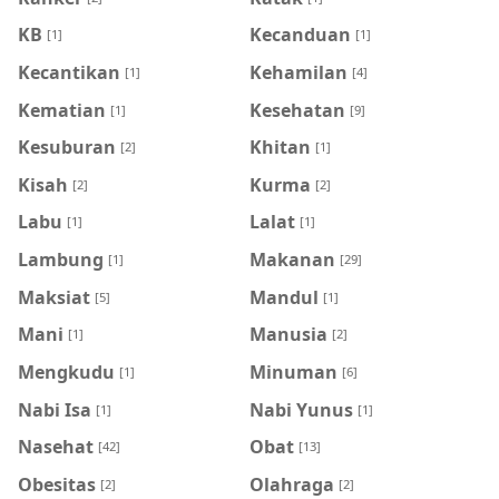
KB
Kecanduan
[1]
[1]
Kecantikan
Kehamilan
[1]
[4]
Kematian
Kesehatan
[1]
[9]
Kesuburan
Khitan
[2]
[1]
Kisah
Kurma
[2]
[2]
Labu
Lalat
[1]
[1]
Lambung
Makanan
[1]
[29]
Maksiat
Mandul
[5]
[1]
Mani
Manusia
[1]
[2]
Mengkudu
Minuman
[1]
[6]
Nabi Isa
Nabi Yunus
[1]
[1]
Nasehat
Obat
[42]
[13]
Obesitas
Olahraga
[2]
[2]