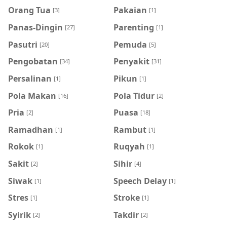
Orang Tua
Pakaian
[3]
[1]
Panas-Dingin
Parenting
[27]
[1]
Pasutri
Pemuda
[20]
[5]
Pengobatan
Penyakit
[34]
[31]
Persalinan
Pikun
[1]
[1]
Pola Makan
Pola Tidur
[16]
[2]
Pria
Puasa
[2]
[18]
Ramadhan
Rambut
[1]
[1]
Rokok
Ruqyah
[1]
[1]
Sakit
Sihir
[2]
[4]
Siwak
Speech Delay
[1]
[1]
Stres
Stroke
[1]
[1]
Syirik
Takdir
[2]
[2]