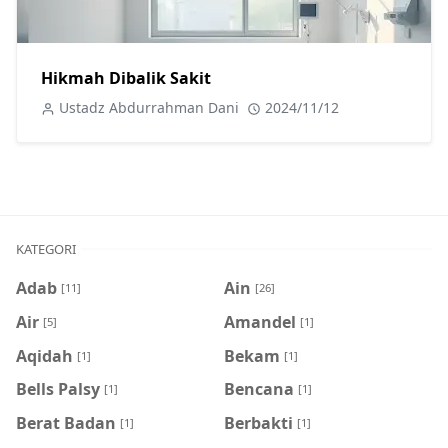
Hikmah Dibalik Sakit
Ustadz Abdurrahman Dani
2024/11/12
KATEGORI
Adab
Ain
[11]
[26]
Air
Amandel
[5]
[1]
Aqidah
Bekam
[1]
[1]
Bells Palsy
Bencana
[1]
[1]
Berat Badan
Berbakti
[1]
[1]