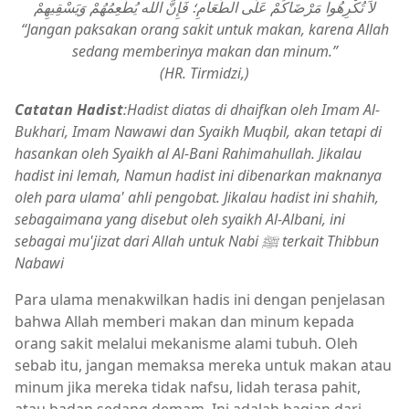
لاَ تُكْرِهُوا مَرْضَاكُمْ عَلَى الطَّعَامِ؛ فَإِنَّ الله يُطْعِمُهُمْ وَيَسْقِيهِمْ
“Jangan paksakan orang sakit untuk makan, karena Allah
sedang memberinya makan dan minum.”
(HR. Tirmidzi,)
Catatan Hadist
:Hadist diatas di dhaifkan oleh Imam Al-
Bukhari, Imam Nawawi dan Syaikh Muqbil, akan tetapi di
hasankan oleh Syaikh al Al-Bani Rahimahullah.
Jikalau
hadist ini lemah, Namun hadist ini dibenarkan maknanya
oleh para ulama' ahli pengobat. Jikalau hadist ini shahih,
sebagaimana yang disebut oleh syaikh Al-Albani, ini
sebagai mu'jizat dari Allah untuk Nabi
ﷺ terkait Thibbun
Nabawi
Para ulama menakwilkan hadis ini dengan penjelasan
bahwa Allah memberi makan dan minum kepada
orang sakit melalui mekanisme alami tubuh. Oleh
sebab itu, jangan memaksa mereka untuk makan atau
minum jika mereka tidak nafsu, lidah terasa pahit,