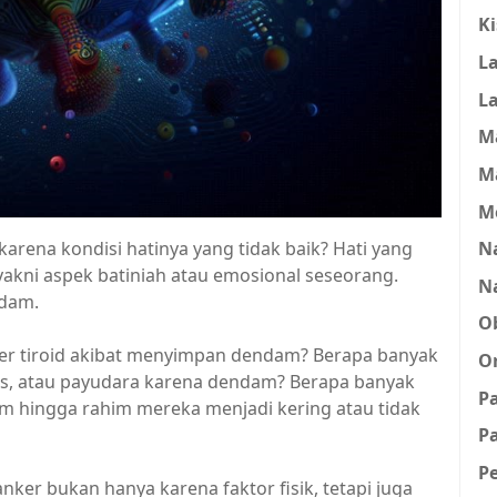
K
L
L
M
M
M
Na
arena kondisi hatinya yang tidak baik? Hati yang
i, yakni aspek batiniah atau emosional seseorang.
N
ndam.
O
er tiroid akibat menyimpan dendam? Berapa banyak
O
iks, atau payudara karena dendam? Berapa banyak
P
 hingga rahim mereka menjadi kering atau tidak
Pa
P
ker bukan hanya karena faktor fisik, tetapi juga