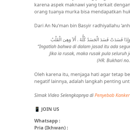
karena aspek maknawi yang terkait denga
orang tuanya murka bisa mendapatkan huk
Dari An Nu’man bin Basyir radhiyallahu ‘anh
إِذَا فَسَدَتْ فَسَدَ الْجَسَدُ كُلُّهُ . أَلاَ وَهِىَ الْقَلْبُ
“Ingatlah bahwa di dalam jasad itu ada segum
Jika ia rusak, maka rusak pula seluruh 
(HR. Bukhari no
Oleh karena itu, menjaga hati agar tetap b
negatif lainnya, adalah langkah penting un
Simak Video Selengkapnya di
Penyebab Kanker
📱 JOIN US
Whatsapp :
Pria (Ikhwan) :