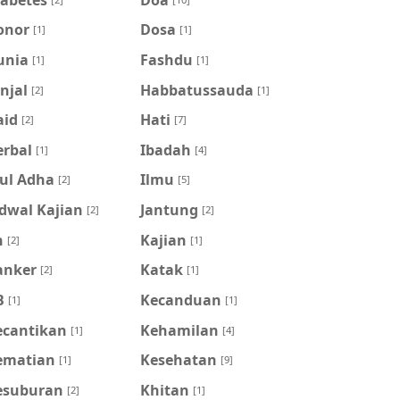
onor
Dosa
[1]
[1]
unia
Fashdu
[1]
[1]
njal
Habbatussauda
[2]
[1]
aid
Hati
[2]
[7]
erbal
Ibadah
[1]
[4]
dul Adha
Ilmu
[2]
[5]
dwal Kajian
Jantung
[2]
[2]
n
Kajian
[2]
[1]
anker
Katak
[2]
[1]
B
Kecanduan
[1]
[1]
ecantikan
Kehamilan
[1]
[4]
ematian
Kesehatan
[1]
[9]
esuburan
Khitan
[2]
[1]