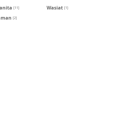
anita
Wasiat
[11]
[1]
aman
[2]