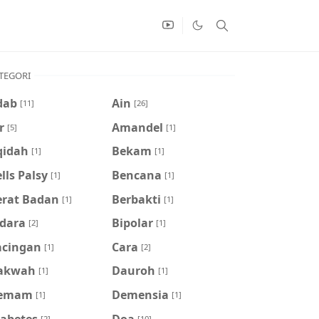
TEGORI
dab
Ain
[11]
[26]
r
Amandel
[5]
[1]
qidah
Bekam
[1]
[1]
lls Palsy
Bencana
[1]
[1]
erat Badan
Berbakti
[1]
[1]
idara
Bipolar
[2]
[1]
acingan
Cara
[1]
[2]
akwah
Dauroh
[1]
[1]
emam
Demensia
[1]
[1]
iabetes
Doa
[2]
[10]