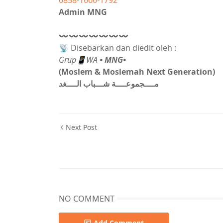
0858-1666-1792
Admin MNG
〰〰〰〰〰〰〰
📡 Disebarkan dan diedit oleh :
Grup📱WA
• MNG•
(Moslem & Moslemah Next Generation)
مــــجموعــــة شـــباب الــــغد
Next Post
NO COMMENT
Add Comment