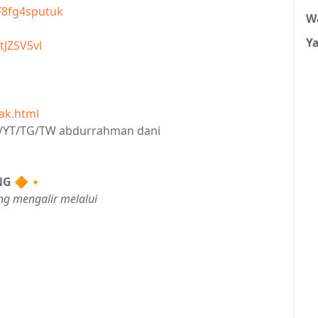
F8fg4sputuk
W
Y
tJZSV5vl
ak.html
IG/YT/TG/TW abdurrahman dani
NG
🔶🔸
ng mengalir melalui