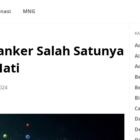
nasi
MNG
KA
A
anker Salah Satunya
Ai
Hati
A
Be
B
2024
B
C
D
D
D