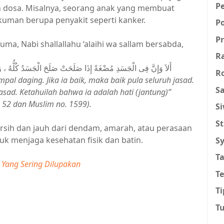
P
n dosa. Misalnya, seorang anak yang membuat
uman berupa penyakit seperti kanker.
P
Pr
uma, Nabi shallallahu ‘alaihi wa sallam bersabda,
R
أَلاَ وَإِنَّ فِى الْجَسَدِ مُضْغَةً إِذَا صَلَحَتْ صَلَحَ الْجَسَدُ كُلُّهُ ، وَ
R
pal daging. Jika ia baik, maka baik pula seluruh jasad.
Sa
jasad. Ketahuilah bahwa ia adalah hati (jantung)”
. 52 dan Muslim no. 1599).
S
St
ersih dan jauh dari dendam, amarah, atau perasaan
tuk menjaga kesehatan fisik dan batin.
Sy
T
 Yang Sering Dilupakan
T
Ti
T