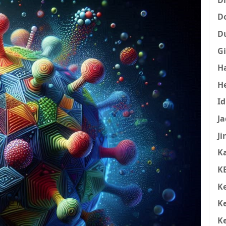
D
D
Gi
H
H
I
Ja
Ji
K
K
K
K
K