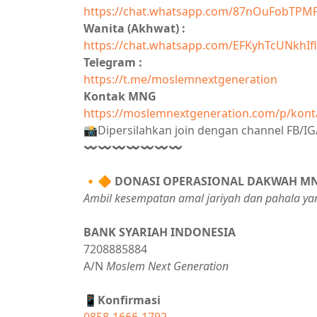
https://chat.whatsapp.com/87nOuFobTPM
Wanita (Akhwat) :
https://chat.whatsapp.com/EFKyhTcUNkhIfl
Telegram :
https://t.me/moslemnextgeneration
Kontak MNG
https://moslemnextgeneration.com/p/kont
📸Dipersilahkan join dengan channel FB/
〰〰〰〰〰〰〰
🔸🔶
DONASI OPERASIONAL DAKWAH M
Ambil kesempatan amal jariyah dan pahala ya
BANK SYARIAH INDONESIA
7208885884
A/N
Moslem Next Generation
📱Konfirmasi