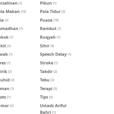
ersalinan
Pikun
[1]
[1]
ola Makan
Pola Tidur
[16]
[2]
ia
Puasa
[2]
[18]
amadhan
Rambut
[1]
[1]
okok
Ruqyah
[1]
[1]
kit
Sihir
[2]
[4]
iwak
Speech Delay
[1]
[1]
res
Stroke
[1]
[1]
irik
Takdir
[2]
[2]
auhid
Tebu
[2]
[2]
eman
Terapi
[1]
[5]
pes
Tips
[1]
[5]
umor
Ustadz Ariful
[2]
Bahri
[1]