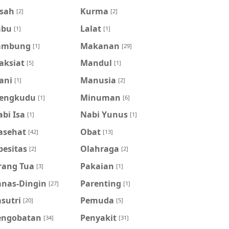
isah
Kurma
[2]
[2]
abu
Lalat
[1]
[1]
ambung
Makanan
[1]
[29]
aksiat
Mandul
[5]
[1]
ani
Manusia
[1]
[2]
engkudu
Minuman
[1]
[6]
bi Isa
Nabi Yunus
[1]
[1]
asehat
Obat
[42]
[13]
besitas
Olahraga
[2]
[2]
rang Tua
Pakaian
[3]
[1]
anas-Dingin
Parenting
[27]
[1]
sutri
Pemuda
[20]
[5]
engobatan
Penyakit
[34]
[31]