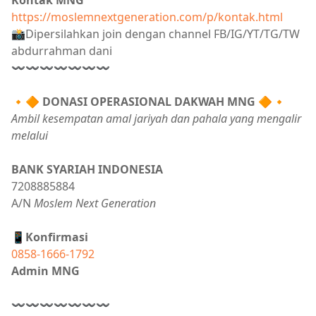
https://moslemnextgeneration.com/p/kontak.html
📸Dipersilahkan join dengan channel FB/IG/YT/TG/TW
abdurrahman dani
〰〰〰〰〰〰〰
🔸🔶
DONASI OPERASIONAL DAKWAH MNG
🔶🔸
Ambil kesempatan amal jariyah dan pahala yang mengalir
melalui
BANK SYARIAH INDONESIA
7208885884
A/N
Moslem Next Generation
📱Konfirmasi
0858-1666-1792
Admin MNG
〰〰〰〰〰〰〰