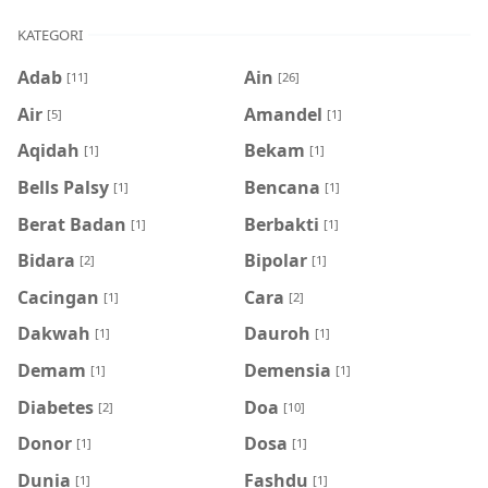
KATEGORI
Adab
Ain
[11]
[26]
Air
Amandel
[5]
[1]
Aqidah
Bekam
[1]
[1]
Bells Palsy
Bencana
[1]
[1]
Berat Badan
Berbakti
[1]
[1]
Bidara
Bipolar
[2]
[1]
Cacingan
Cara
[1]
[2]
Dakwah
Dauroh
[1]
[1]
Demam
Demensia
[1]
[1]
Diabetes
Doa
[2]
[10]
Donor
Dosa
[1]
[1]
Dunia
Fashdu
[1]
[1]