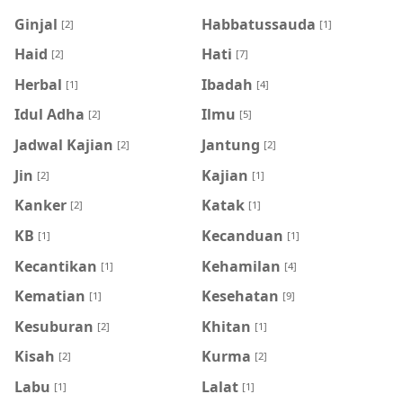
Ginjal
Habbatussauda
[2]
[1]
Haid
Hati
[2]
[7]
Herbal
Ibadah
[1]
[4]
Idul Adha
Ilmu
[2]
[5]
Jadwal Kajian
Jantung
[2]
[2]
Jin
Kajian
[2]
[1]
Kanker
Katak
[2]
[1]
KB
Kecanduan
[1]
[1]
Kecantikan
Kehamilan
[1]
[4]
Kematian
Kesehatan
[1]
[9]
Kesuburan
Khitan
[2]
[1]
Kisah
Kurma
[2]
[2]
Labu
Lalat
[1]
[1]