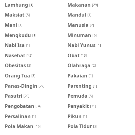
Lambung
Makanan
[1]
[29]
Maksiat
Mandul
[5]
[1]
Mani
Manusia
[1]
[2]
Mengkudu
Minuman
[1]
[6]
Nabi Isa
Nabi Yunus
[1]
[1]
Nasehat
Obat
[42]
[13]
Obesitas
Olahraga
[2]
[2]
Orang Tua
Pakaian
[3]
[1]
Panas-Dingin
Parenting
[27]
[1]
Pasutri
Pemuda
[20]
[5]
Pengobatan
Penyakit
[34]
[31]
Persalinan
Pikun
[1]
[1]
Pola Makan
Pola Tidur
[16]
[2]