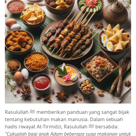
Rasulullah ﷺ memberikan panduan yang sangat bijak
tentang kebutuhan makan manusia. Dalam sebuah
hadis riwayat At-Tirmidzi, Rasulullah ﷺ bersabda:
"Cukuplah bagi anak Adam beberapa suap makanan untuk