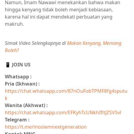
Namun, Imam Nawawi menekankan bahwa makan
hingga kenyang tidak boleh menjadi kebiasaan,
karena hal ini dapat mendekati perbuatan yang
makruh.
Simak Video Selengkapnya di
Makan Kenyang, Memang
Boleh?
📱 JOIN US
Whatsapp :
Pria (Ikhwan) :
https://chat.whatsapp.com/87nOuFobTPMF8fg4sputu
k
Wanita (Akhwat) :
https://chat.whatsapp.com/EFKyhTcUNkhIfltJZSV5vl
Telegram :
https://t.me/moslemnextgeneration
Kontak MNG