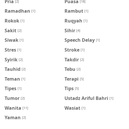
Pria
Puasa
[2]
[18]
Ramadhan
Rambut
[1]
[1]
Rokok
Ruqyah
[1]
[1]
Sakit
Sihir
[2]
[4]
Siwak
Speech Delay
[1]
[1]
Stres
Stroke
[1]
[1]
Syirik
Takdir
[2]
[2]
Tauhid
Tebu
[2]
[2]
Teman
Terapi
[1]
[5]
Tipes
Tips
[1]
[5]
Tumor
Ustadz Ariful Bahri
[2]
[1]
Wanita
Wasiat
[11]
[1]
Yaman
[2]