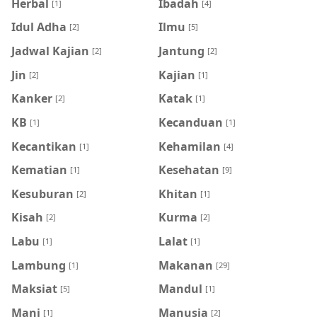
Herbal
Ibadah
[1]
[4]
Idul Adha
Ilmu
[2]
[5]
Jadwal Kajian
Jantung
[2]
[2]
Jin
Kajian
[2]
[1]
Kanker
Katak
[2]
[1]
KB
Kecanduan
[1]
[1]
Kecantikan
Kehamilan
[1]
[4]
Kematian
Kesehatan
[1]
[9]
Kesuburan
Khitan
[2]
[1]
Kisah
Kurma
[2]
[2]
Labu
Lalat
[1]
[1]
Lambung
Makanan
[1]
[29]
Maksiat
Mandul
[5]
[1]
Mani
Manusia
[1]
[2]