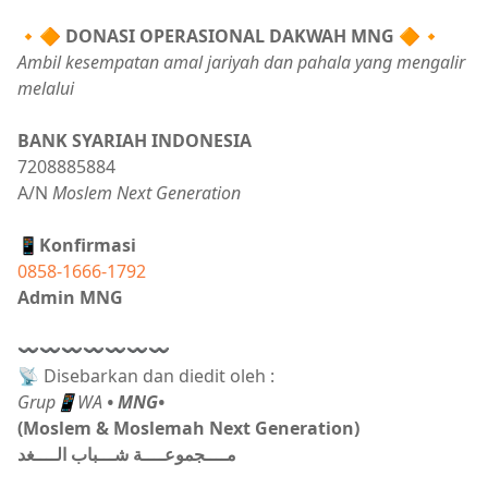
🔸🔶
DONASI OPERASIONAL DAKWAH MNG
🔶🔸
Ambil kesempatan amal jariyah dan pahala yang mengalir
melalui
BANK SYARIAH INDONESIA
7208885884
A/N
Moslem Next Generation
📱Konfirmasi
0858-1666-1792
Admin MNG
〰〰〰〰〰〰〰
📡 Disebarkan dan diedit oleh :
Grup📱WA
• MNG•
(Moslem & Moslemah Next Generation)
مــــجموعــــة شـــباب الــــغد