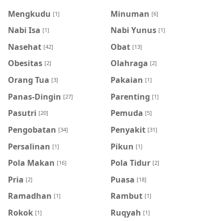
Mengkudu
Minuman
[1]
[6]
Nabi Isa
Nabi Yunus
[1]
[1]
Nasehat
Obat
[42]
[13]
Obesitas
Olahraga
[2]
[2]
Orang Tua
Pakaian
[3]
[1]
Panas-Dingin
Parenting
[27]
[1]
Pasutri
Pemuda
[20]
[5]
Pengobatan
Penyakit
[34]
[31]
Persalinan
Pikun
[1]
[1]
Pola Makan
Pola Tidur
[16]
[2]
Pria
Puasa
[2]
[18]
Ramadhan
Rambut
[1]
[1]
Rokok
Ruqyah
[1]
[1]