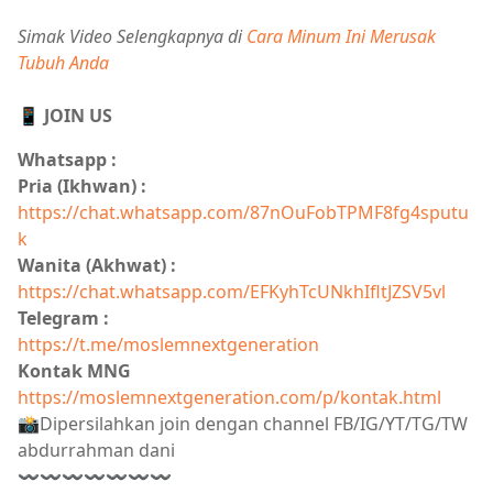
Simak Video Selengkapnya di
Cara Minum Ini Merusak
Tubuh Anda
📱 JOIN US
Whatsapp :
Pria (Ikhwan) :
https://chat.whatsapp.com/87nOuFobTPMF8fg4sputu
k
Wanita (Akhwat) :
https://chat.whatsapp.com/EFKyhTcUNkhIfltJZSV5vl
Telegram :
https://t.me/moslemnextgeneration
Kontak MNG
https://moslemnextgeneration.com/p/kontak.html
📸Dipersilahkan join dengan channel FB/IG/YT/TG/TW
abdurrahman dani
〰〰〰〰〰〰〰