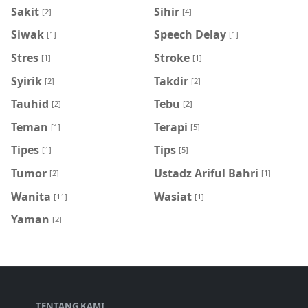
Sakit
Sihir
[2]
[4]
Siwak
Speech Delay
[1]
[1]
Stres
Stroke
[1]
[1]
Syirik
Takdir
[2]
[2]
Tauhid
Tebu
[2]
[2]
Teman
Terapi
[1]
[5]
Tipes
Tips
[1]
[5]
Tumor
Ustadz Ariful Bahri
[2]
[1]
Wanita
Wasiat
[11]
[1]
Yaman
[2]
TENTANG KAMI