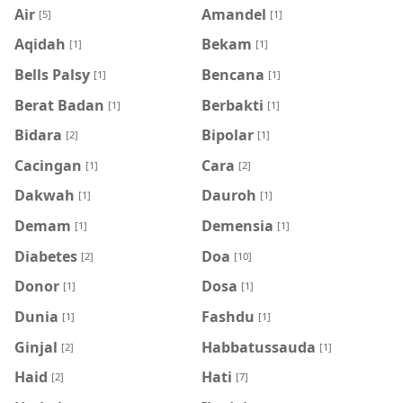
Air
Amandel
[5]
[1]
Aqidah
Bekam
[1]
[1]
Bells Palsy
Bencana
[1]
[1]
Berat Badan
Berbakti
[1]
[1]
Bidara
Bipolar
[2]
[1]
Cacingan
Cara
[1]
[2]
Dakwah
Dauroh
[1]
[1]
Demam
Demensia
[1]
[1]
Diabetes
Doa
[2]
[10]
Donor
Dosa
[1]
[1]
Dunia
Fashdu
[1]
[1]
Ginjal
Habbatussauda
[2]
[1]
Haid
Hati
[2]
[7]