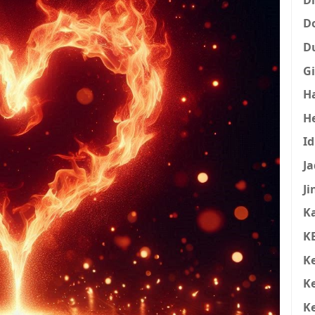
D
D
Gi
H
H
I
Ja
Ji
K
K
K
K
K