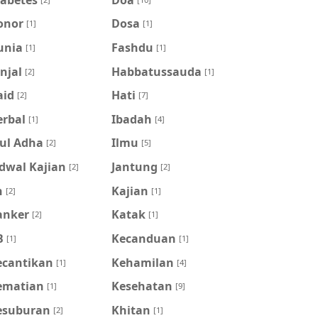
onor
Dosa
[1]
[1]
unia
Fashdu
[1]
[1]
njal
Habbatussauda
[2]
[1]
aid
Hati
[2]
[7]
erbal
Ibadah
[1]
[4]
dul Adha
Ilmu
[2]
[5]
dwal Kajian
Jantung
[2]
[2]
n
Kajian
[2]
[1]
anker
Katak
[2]
[1]
B
Kecanduan
[1]
[1]
ecantikan
Kehamilan
[1]
[4]
ematian
Kesehatan
[1]
[9]
esuburan
Khitan
[2]
[1]