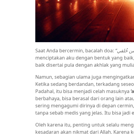
Saat Anda bercermin, bacalah doa:
“
ّن خُلقي
menciptakan aku dengan bentuk yang baik, m
baik disertai pula dengan akhlak yang mulia
Namun, sebagian ulama juga mengingatkan a
Ketika sedang berdandan, terkadang seseor
Padahal, itu bisa menjadi celah masuknya
‘
berbahaya, bisa berasal dari orang lain ata
sering mengagumi dirinya di depan cermin,
tanpa sebab medis yang jelas. Itu bisa jadi 
Oleh karena itu, penting untuk selalu mengi
kesadaran akan nikmat dari Allah. Karena 