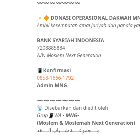
〰〰〰〰〰〰〰
🔸🔶
DONASI OPERASIONAL DAKWAH M
Ambil kesempatan amal jariyah dan pahala ya
BANK SYARIAH INDONESIA
7208885884
A/N
Moslem Next Generation
📱Konfirmasi
0858-1666-1792
Admin MNG
〰〰〰〰〰〰〰
📡 Disebarkan dan diedit oleh :
Grup📱WA
• MNG•
(Moslem & Moslemah Next Generation)
مــــجموعــــة شـــباب الــــغد