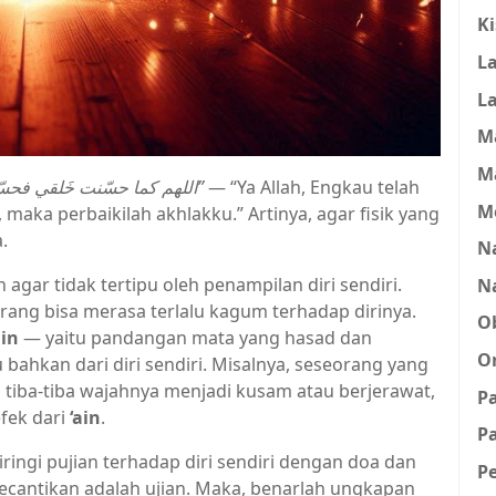
K
L
L
M
M
اللهم كما حسّنت خَلقي فحس
”
— “Ya Allah, Engkau telah
M
aka perbaikilah akhlakku.” Artinya, agar fisik yang
.
Na
gar tidak tertipu oleh penampilan diri sendiri.
N
ang bisa merasa terlalu kagum terhadap dirinya.
O
ain
— yaitu pandangan mata yang hasad dan
O
u bahkan dari diri sendiri. Misalnya, seseorang yang
 tiba-tiba wajahnya menjadi kusam atau berjerawat,
P
efek dari
‘ain
.
Pa
ringi pujian terhadap diri sendiri dengan doa dan
P
kecantikan adalah ujian. Maka, benarlah ungkapan