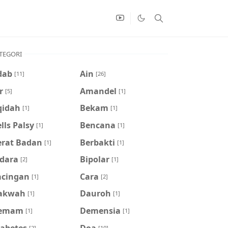
TEGORI
dab
Ain
[11]
[26]
r
Amandel
[5]
[1]
qidah
Bekam
[1]
[1]
lls Palsy
Bencana
[1]
[1]
erat Badan
Berbakti
[1]
[1]
idara
Bipolar
[2]
[1]
acingan
Cara
[1]
[2]
akwah
Dauroh
[1]
[1]
emam
Demensia
[1]
[1]
iabetes
Doa
[2]
[10]