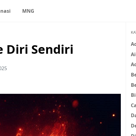
nasi
MNG
KA
A
Diri Sendiri
Ai
A
025
Be
B
B
C
D
D
D