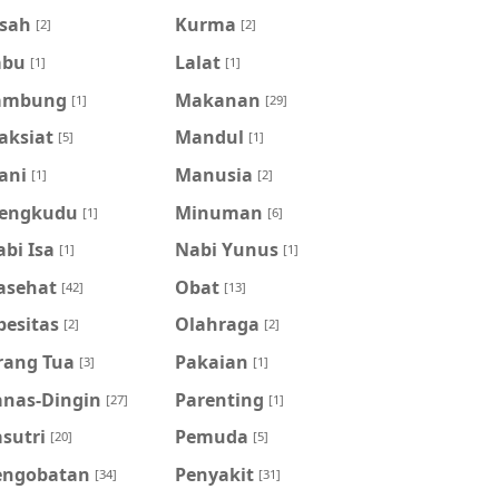
isah
Kurma
[2]
[2]
abu
Lalat
[1]
[1]
ambung
Makanan
[1]
[29]
aksiat
Mandul
[5]
[1]
ani
Manusia
[1]
[2]
engkudu
Minuman
[1]
[6]
bi Isa
Nabi Yunus
[1]
[1]
asehat
Obat
[42]
[13]
besitas
Olahraga
[2]
[2]
rang Tua
Pakaian
[3]
[1]
anas-Dingin
Parenting
[27]
[1]
sutri
Pemuda
[20]
[5]
engobatan
Penyakit
[34]
[31]