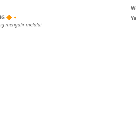
W
NG
🔶🔸
Y
ng mengalir melalui