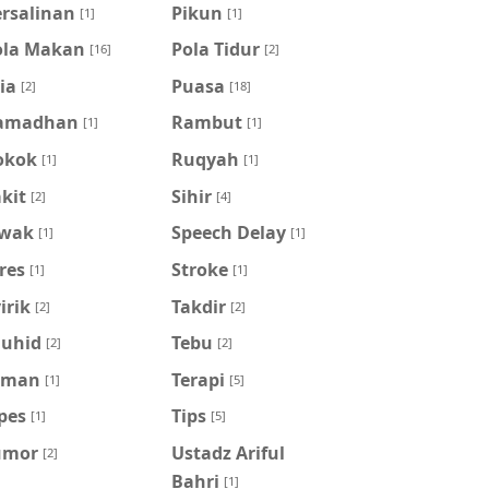
ersalinan
Pikun
[1]
[1]
ola Makan
Pola Tidur
[16]
[2]
ia
Puasa
[2]
[18]
amadhan
Rambut
[1]
[1]
okok
Ruqyah
[1]
[1]
kit
Sihir
[2]
[4]
iwak
Speech Delay
[1]
[1]
res
Stroke
[1]
[1]
irik
Takdir
[2]
[2]
auhid
Tebu
[2]
[2]
eman
Terapi
[1]
[5]
pes
Tips
[1]
[5]
umor
Ustadz Ariful
[2]
Bahri
[1]