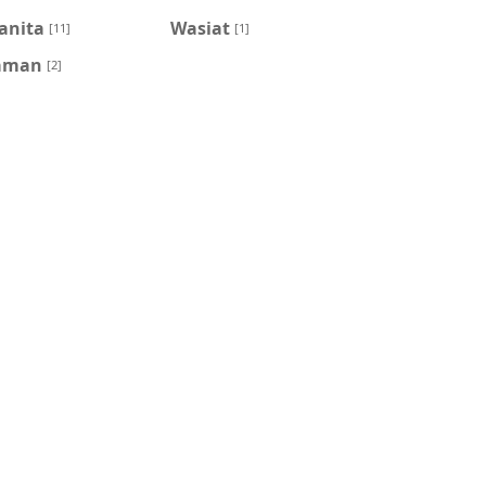
anita
Wasiat
[11]
[1]
aman
[2]