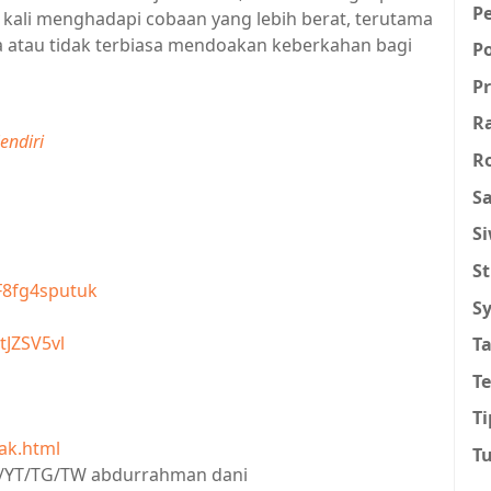
P
g kali menghadapi cobaan yang lebih berat, terutama
 atau tidak terbiasa mendoakan keberkahan bagi
P
Pr
R
endiri
R
Sa
S
St
F8fg4sputuk
Sy
tJZSV5vl
T
T
Ti
ak.html
T
IG/YT/TG/TW abdurrahman dani