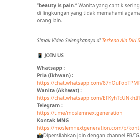
“
beauty is pain
.” Wanita yang cantik serin
di lingkungan yang tidak memahami agama
orang lain.
Simak Video Selengkapnya di
Terkena Ain Diri S
📱 JOIN US
Whatsapp :
Pria (Ikhwan) :
https://chat.whatsapp.com/87nOuFobTPM
Wanita (Akhwat) :
https://chat.whatsapp.com/EFKyhTcUNkhIfl
Telegram :
https://t.me/moslemnextgeneration
Kontak MNG
https://moslemnextgeneration.com/p/kont
📸Dipersilahkan join dengan channel FB/