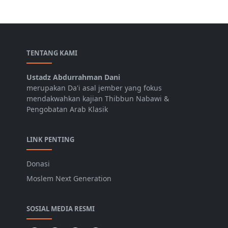
TENTANG KAMI
Ustadz Abdurrahman Dani
merupakan Da'i asal jember yang fokus
mendakwahkan kajian Thibbun Nabawi &
Pengobatan Arab Klasik
LINK PENTING
Donasi
Moslem Next Generation
SOSIAL MEDIA RESMI