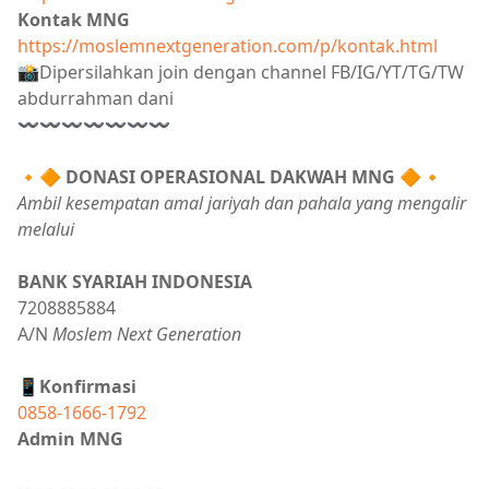
Kontak MNG
https://moslemnextgeneration.com/p/kontak.html
📸Dipersilahkan join dengan channel FB/IG/YT/TG/TW
abdurrahman dani
〰〰〰〰〰〰〰
🔸🔶
DONASI OPERASIONAL DAKWAH MNG
🔶🔸
Ambil kesempatan amal jariyah dan pahala yang mengalir
melalui
BANK SYARIAH INDONESIA
7208885884
A/N
Moslem Next Generation
📱Konfirmasi
0858-1666-1792
Admin MNG