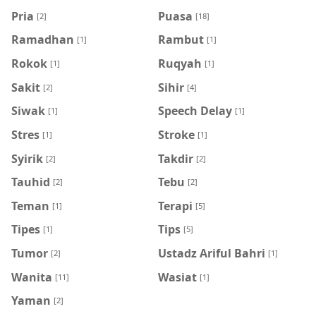
Pria
Puasa
[2]
[18]
Ramadhan
Rambut
[1]
[1]
Rokok
Ruqyah
[1]
[1]
Sakit
Sihir
[2]
[4]
Siwak
Speech Delay
[1]
[1]
Stres
Stroke
[1]
[1]
Syirik
Takdir
[2]
[2]
Tauhid
Tebu
[2]
[2]
Teman
Terapi
[1]
[5]
Tipes
Tips
[1]
[5]
Tumor
Ustadz Ariful Bahri
[2]
[1]
Wanita
Wasiat
[11]
[1]
Yaman
[2]