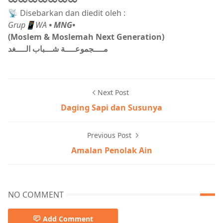
〰〰〰〰〰〰〰
📡 Disebarkan dan diedit oleh :
Grup📱WA
• MNG•
(Moslem & Moslemah Next Generation)
مــــجموعــــة شـــباب الــــغد
Next Post
Daging Sapi dan Susunya
Previous Post
Amalan Penolak Ain
NO COMMENT
Add Comment