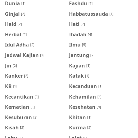
Dunia
Fashdu
[1]
[1]
Ginjal
Habbatussauda
[2]
[1]
Haid
Hati
[2]
[7]
Herbal
Ibadah
[1]
[4]
Idul Adha
Ilmu
[2]
[5]
Jadwal Kajian
Jantung
[2]
[2]
Jin
Kajian
[2]
[1]
Kanker
Katak
[2]
[1]
KB
Kecanduan
[1]
[1]
Kecantikan
Kehamilan
[1]
[4]
Kematian
Kesehatan
[1]
[9]
Kesuburan
Khitan
[2]
[1]
Kisah
Kurma
[2]
[2]
Labu
Lalat
[1]
[1]