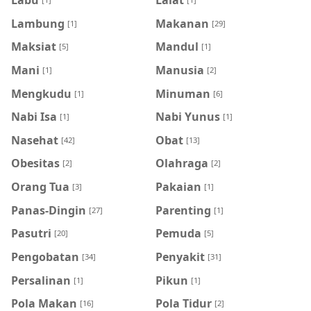
Lambung
Makanan
[1]
[29]
Maksiat
Mandul
[5]
[1]
Mani
Manusia
[1]
[2]
Mengkudu
Minuman
[1]
[6]
Nabi Isa
Nabi Yunus
[1]
[1]
Nasehat
Obat
[42]
[13]
Obesitas
Olahraga
[2]
[2]
Orang Tua
Pakaian
[3]
[1]
Panas-Dingin
Parenting
[27]
[1]
Pasutri
Pemuda
[20]
[5]
Pengobatan
Penyakit
[34]
[31]
Persalinan
Pikun
[1]
[1]
Pola Makan
Pola Tidur
[16]
[2]