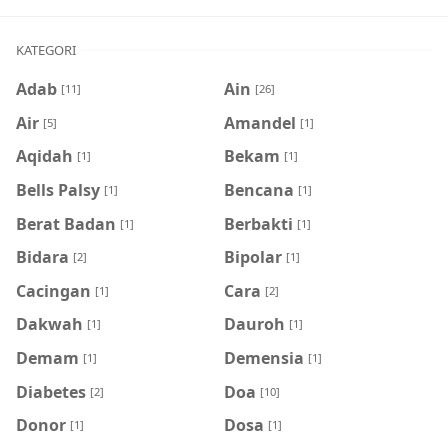
KATEGORI
Adab
Ain
[11]
[26]
Air
Amandel
[5]
[1]
Aqidah
Bekam
[1]
[1]
Bells Palsy
Bencana
[1]
[1]
Berat Badan
Berbakti
[1]
[1]
Bidara
Bipolar
[2]
[1]
Cacingan
Cara
[1]
[2]
Dakwah
Dauroh
[1]
[1]
Demam
Demensia
[1]
[1]
Diabetes
Doa
[2]
[10]
Donor
Dosa
[1]
[1]