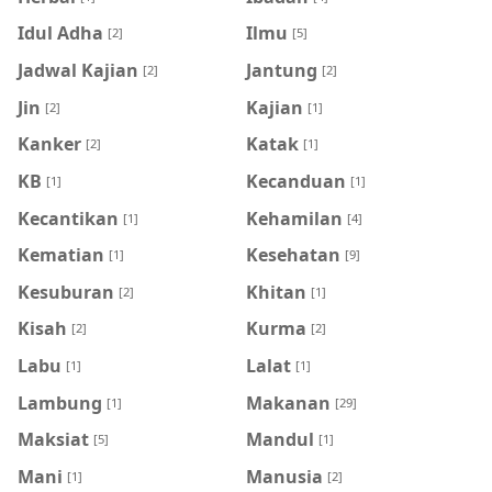
Idul Adha
Ilmu
[2]
[5]
Jadwal Kajian
Jantung
[2]
[2]
Jin
Kajian
[2]
[1]
Kanker
Katak
[2]
[1]
KB
Kecanduan
[1]
[1]
Kecantikan
Kehamilan
[1]
[4]
Kematian
Kesehatan
[1]
[9]
Kesuburan
Khitan
[2]
[1]
Kisah
Kurma
[2]
[2]
Labu
Lalat
[1]
[1]
Lambung
Makanan
[1]
[29]
Maksiat
Mandul
[5]
[1]
Mani
Manusia
[1]
[2]