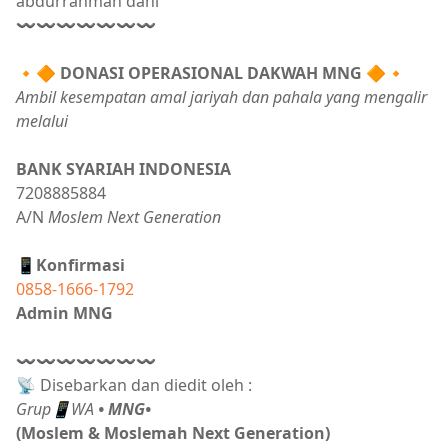
abdurrahman dani
〰〰〰〰〰〰〰
🔸🔶
DONASI OPERASIONAL DAKWAH MNG
🔶🔸
Ambil kesempatan amal jariyah dan pahala yang mengalir
melalui
BANK SYARIAH INDONESIA
7208885884
A/N
Moslem Next Generation
📱Konfirmasi
0858-1666-1792
Admin MNG
〰〰〰〰〰〰〰
📡 Disebarkan dan diedit oleh :
Grup📱WA
• MNG•
(Moslem & Moslemah Next Generation)