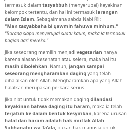
termasuk dalam
tasyabbuh
(menyerupai) keyakinan
kelompok tertentu, dan hal ini termasuk
larangan
dalam Islam
. Sebagaimana sabda Nabi ﷺ:
"Man tasyabbaha bi qawmin fahuwa minhum."
"Barang siapa menyerupai suatu kaum, maka ia termasuk
bagian dari mereka."
Jika seseorang memilih menjadi
vegetarian
hanya
karena alasan kesehatan atau selera, maka hal itu
masih dibolehkan
. Namun,
jangan sampai
seseorang mengharamkan daging
yang telah
dihalalkan oleh Allah. Mengharamkan apa yang Allah
halalkan merupakan perkara serius.
Jika niat untuk tidak memakan daging
dilandasi
keyakinan bahwa daging itu haram
, maka ia telah
terjatuh ke dalam bentuk kesyirikan
, karena urusan
halal dan haram adalah hak mutlak Allah
Subhanahu wa Ta’ala
, bukan hak manusia untuk