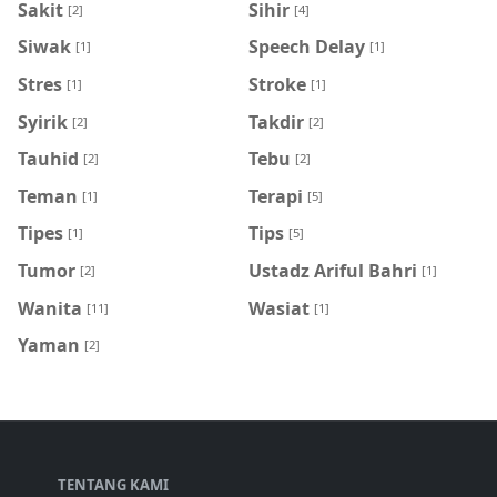
Sakit
Sihir
[2]
[4]
Siwak
Speech Delay
[1]
[1]
Stres
Stroke
[1]
[1]
Syirik
Takdir
[2]
[2]
Tauhid
Tebu
[2]
[2]
Teman
Terapi
[1]
[5]
Tipes
Tips
[1]
[5]
Tumor
Ustadz Ariful Bahri
[2]
[1]
Wanita
Wasiat
[11]
[1]
Yaman
[2]
TENTANG KAMI