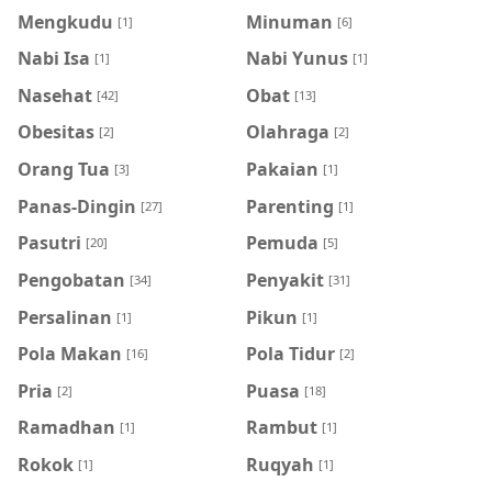
Mengkudu
Minuman
[1]
[6]
Nabi Isa
Nabi Yunus
[1]
[1]
Nasehat
Obat
[42]
[13]
Obesitas
Olahraga
[2]
[2]
Orang Tua
Pakaian
[3]
[1]
Panas-Dingin
Parenting
[27]
[1]
Pasutri
Pemuda
[20]
[5]
Pengobatan
Penyakit
[34]
[31]
Persalinan
Pikun
[1]
[1]
Pola Makan
Pola Tidur
[16]
[2]
Pria
Puasa
[2]
[18]
Ramadhan
Rambut
[1]
[1]
Rokok
Ruqyah
[1]
[1]