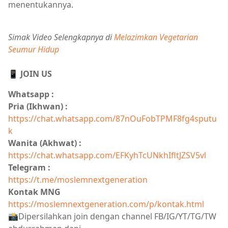
menentukannya.
Simak Video Selengkapnya di
Melazimkan Vegetarian
Seumur Hidup
📱 JOIN US
Whatsapp :
Pria (Ikhwan) :
https://chat.whatsapp.com/87nOuFobTPMF8fg4sputu
k
Wanita (Akhwat) :
https://chat.whatsapp.com/EFKyhTcUNkhIfltJZSV5vl
Telegram :
https://t.me/moslemnextgeneration
Kontak MNG
https://moslemnextgeneration.com/p/kontak.html
📸Dipersilahkan join dengan channel FB/IG/YT/TG/TW