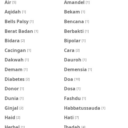
Air
Amandel
[5]
[1]
Aqidah
Bekam
[1]
[1]
Bells Palsy
Bencana
[1]
[1]
Berat Badan
Berbakti
[1]
[1]
Bidara
Bipolar
[2]
[1]
Cacingan
Cara
[1]
[2]
Dakwah
Dauroh
[1]
[1]
Demam
Demensia
[1]
[1]
Diabetes
Doa
[2]
[10]
Donor
Dosa
[1]
[1]
Dunia
Fashdu
[1]
[1]
Ginjal
Habbatussauda
[2]
[1]
Haid
Hati
[2]
[7]
Herbal
Ibadah
[1]
[4]