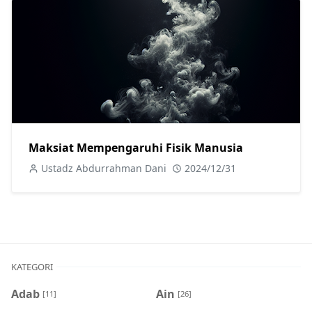
Maksiat Mempengaruhi Fisik Manusia
Ustadz Abdurrahman Dani
2024/12/31
KATEGORI
Adab
Ain
[11]
[26]